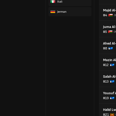
Itali
Majid Al
Jerman
#4
O
Juma Al
#5
O
Ahed Al
#8
Mazin Al
#12
Salah A
#13
Yousuf A
#19
Halid Lw
#21