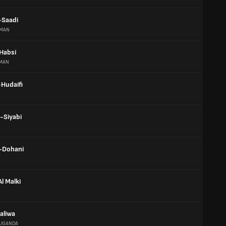
-Saadi
MAN
 Habsi
MAN
-Hudaifi
-Siyabi
l-Dohani
l Malki
aliwa
UGANDA