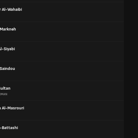
 Al-Wahaibi
 Markneh
l-Siyabi
 Saindou
ultan
OMAN
 Al-Masrouri
l-Battashi