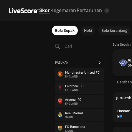
Skor
Kegemaran
Pertaruhan
Bola Sepak
Hoki
Bola keranjang
Bola Sepak
A
PASUKAN
O
Manchester United FC
ENGLAND
Gambar
Liverpool FC
ENGLAND
Jurulatih
Arsenal FC
ENGLAND
Hassan
Real Madrid
SPAIN
FC Barcelona
SPAIN