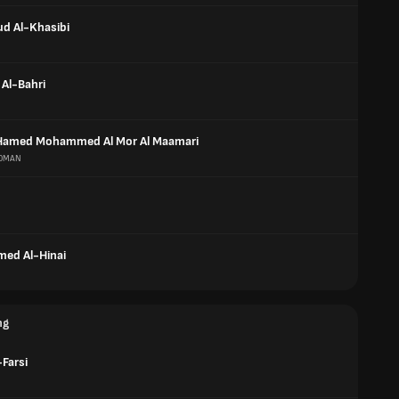
 Al-Khasibi
Al-Bahri
Hamed Mohammed Al Mor Al Maamari
OMAN
ed Al-Hinai
ng
-Farsi