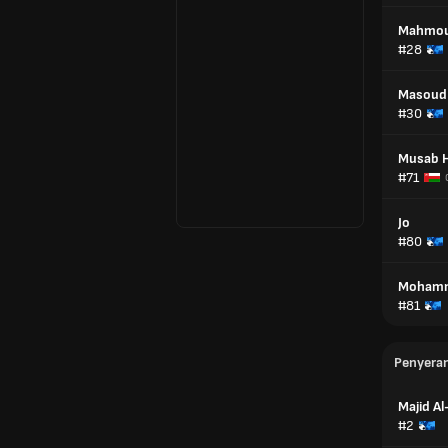
Mahmoud
#28
Masoud 
#30
Musab 
#71
Jo
#80
Mohamm
#81
Penyera
Majid Al
#2