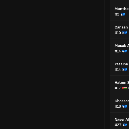
Munther
#9
Canaan
#10
Musab A
#14
Yassine
#14
Hatem S
#17
Ghassan
#18
Naser A
#27