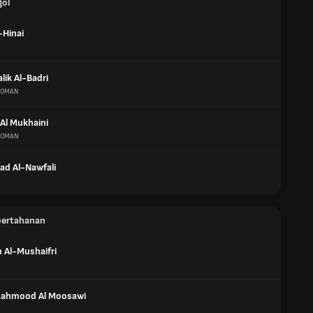
gol
-Hinai
lik Al-Badri
OMAN
 Al Mukhaini
OMAN
d Al-Nawfali
pertahanan
 Al-Mushaifri
Mahmood Al Moosawi