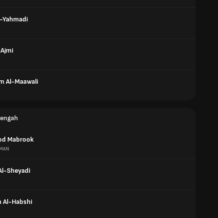
l-Yahmadi
-Ajmi
 Al-Maawali
tengah
d Mabrook
MAN
Al-Sheyadi
h Al-Habshi