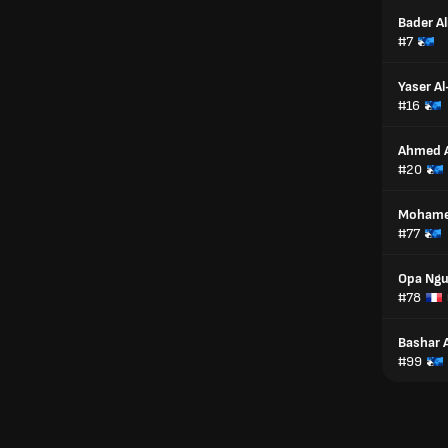
Bader Al
#7
Yaser Al
#16
Ahmed A
#20
Mohamed
#77
Opa Ngu
#78
Bashar 
#99