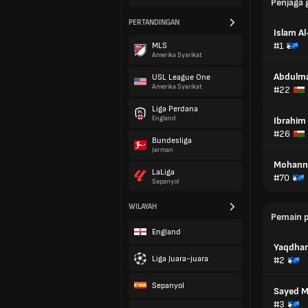
Penjaga 
PERTANDINGAN
Islam Al
#1
MLS
Amerika Syarikat
Abdulma
USL League One
Amerika Syarikat
#22
Liga Perdana
England
Ibrahim
#26
Bundesliga
Jerman
Mohanna
LaLiga
#70
Sepanyol
WILAYAH
Pemain 
England
Yaqdhan
Liga Juara-juara
#2
Sepanyol
Sayed 
#3