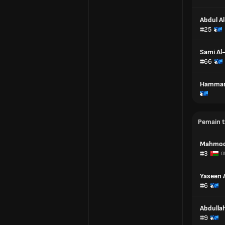
Abdul A
#25
Sami Al
#66
Hammam
Pemain 
Mahmoo
#3
O
Yaseen 
#6
Abdulla
#9