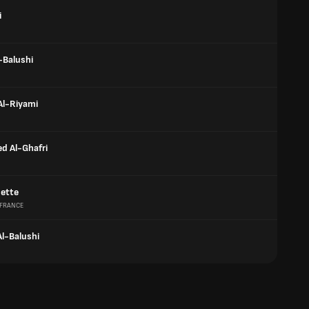
i
-Balushi
l-Riyami
 Al-Ghafri
ette
FRANCE
Al-Balushi