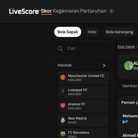
Skor
Kegemaran
Pertaruhan
Bola Sepak
Hoki
Bola keranjang
Bola Sepak
AL
PASUKAN
IR
Manchester United FC
ENGLAND
Gambar
Liverpool FC
ENGLAND
Pemain 
Arsenal FC
ENGLAND
Mohamm
Real Madrid
SPAIN
FC Barcelona
Ahmed 
SPAIN