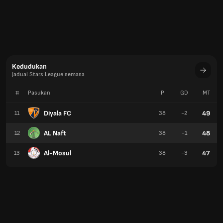
Kedudukan
Jadual Stars League semasa
#
Pasukan
P
GD
MT
Diyala FC
49
11
38
-2
AL Naft
48
12
38
-1
Al-Mosul
47
13
38
-3