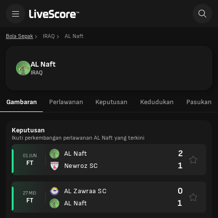
Bola Sepak
IRAQ
AL Naft
AL Naft
IRAQ
Gambaran
Perlawanan
Keputusan
Kedudukan
Pasukan
Keputusan
Ikuti perkembangan perlawanan AL Naft yang terkini
2
AL Naft
01 JUN
FT
1
Newroz SC
0
AL Zawraa SC
27 MEI
FT
1
AL Naft