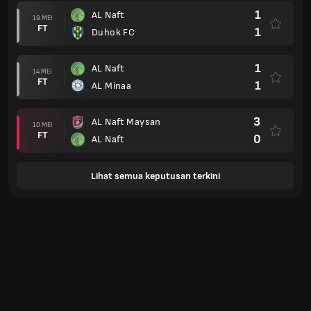
1
AL Naft
19 MEI
FT
1
Duhok FC
1
AL Naft
14 MEI
FT
1
AL Minaa
3
AL Naft Maysan
10 MEI
FT
0
AL Naft
Lihat semua keputusan terkini