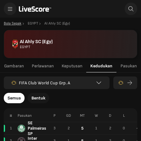
Bola Sepak
EGYPT
Al Ahly SC (Egy)
Al Ahly SC (Egy)
EGYPT
Gambaran
Perlawanan
Keputusan
Kedudukan
Pasukan
FIFA Club World Cup Grp. A
Semua
Bentuk
#
Pasukan
P
GD
MT
W
D
L
F
SE
Palmeiras
5
1
3
2
1
2
0
4
SP
Inter
5
2
3
1
1
2
0
4