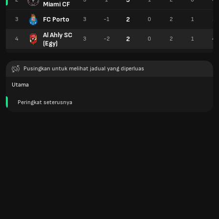
Miami CF
FC Porto
2
3
3
-1
0
2
1
5
Al Ahly SC
2
4
3
-2
0
2
1
4
(Egy)
Pusingkan untuk melihat jadual yang diperluas
Utama
Peringkat seterusnya