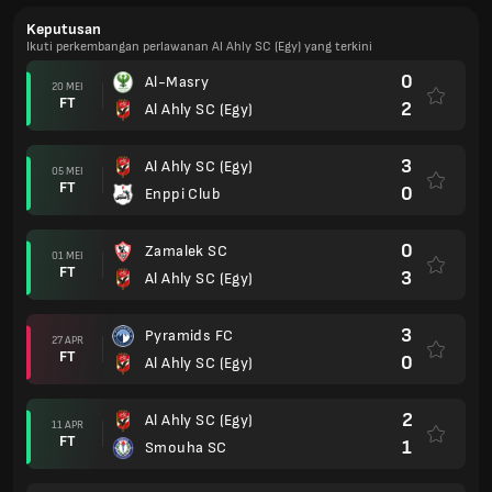
Keputusan
Ikuti perkembangan perlawanan Al Ahly SC (Egy) yang terkini
0
Al-Masry
20 MEI
FT
2
Al Ahly SC (Egy)
3
Al Ahly SC (Egy)
05 MEI
FT
0
Enppi Club
0
Zamalek SC
01 MEI
FT
3
Al Ahly SC (Egy)
3
Pyramids FC
27 APR
FT
0
Al Ahly SC (Egy)
2
Al Ahly SC (Egy)
11 APR
FT
1
Smouha SC