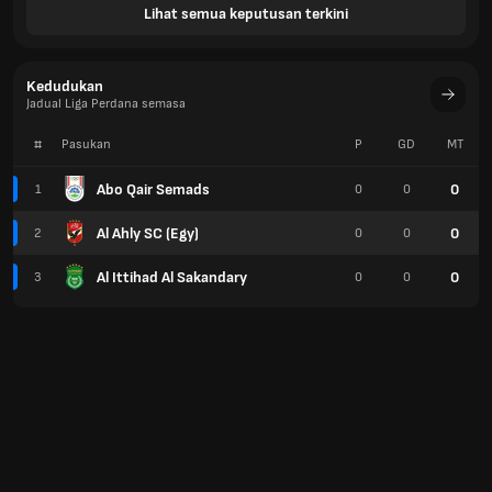
Lihat semua keputusan terkini
Kedudukan
Jadual Liga Perdana semasa
#
Pasukan
P
GD
MT
Abo Qair Semads
0
1
0
0
Al Ahly SC (Egy)
0
2
0
0
Al Ittihad Al Sakandary
0
3
0
0