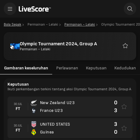
Bola Sepak
Permainan - Lelaki
Permainan - Lelaki
Olympic Tournament 20
Olympic Tournament 2024, Group A
Permainan - Lelaki
Kegema
Gambaran keseluruhan
Perlawanan
Keputusan
Kedudukan
Keputusan
Ikuti perkembangan terkini tentang aksi Olympic Tournament 2024, Group A
0
New Zealand U23
30 JUL
FT
3
France U23
3
UNITED STATES
30 JUL
FT
0
Guinea