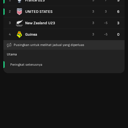
France U23
9
1
3
7
UNITED STATES
6
2
3
3
New Zealand U23
3
3
3
-5
Guinea
0
4
3
-5
Pusingkan untuk melihat jadual yang diperluas
Utama
Peringkat seterusnya