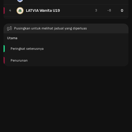
LATVIA Wanita U19
0
4
3
-8
Pusingkan untuk melihat jadual yang diperluas
Utama
Peringkat seterusnya
Penurunan