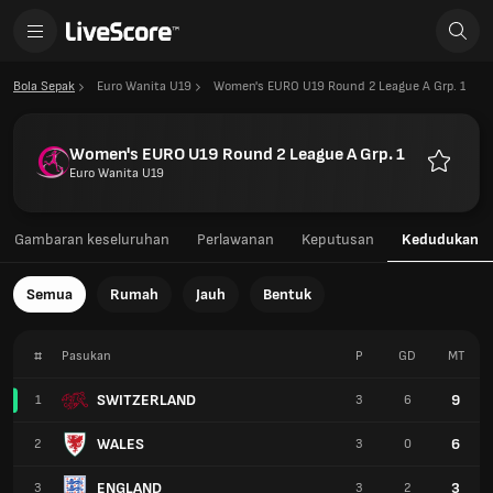
Bola Sepak
Euro Wanita U19
Women's EURO U19 Round 2 League A Grp. 1
Women's EURO U19 Round 2 League A Grp. 1
Euro Wanita U19
Kegemar
Gambaran keseluruhan
Perlawanan
Keputusan
Kedudukan
Semua
Rumah
Jauh
Bentuk
#
Pasukan
P
GD
MT
SWITZERLAND
9
1
3
6
WALES
6
2
3
0
ENGLAND
3
3
3
2