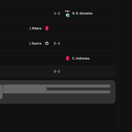
Pen
1 - 1
R. R. Gonzalez
J. Ribera
J. Guerra
2 - 1
C. Urdininea
2
-
1