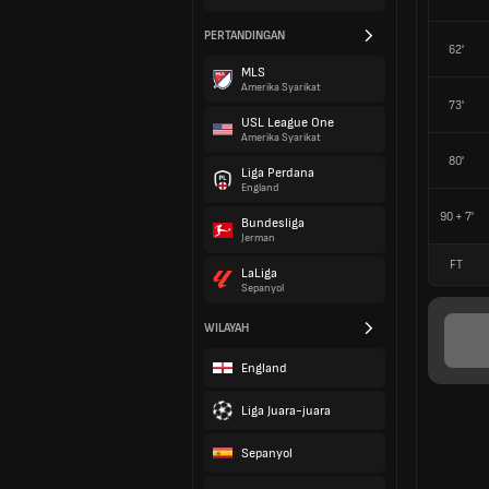
PERTANDINGAN
62'
MLS
Amerika Syarikat
73'
USL League One
Amerika Syarikat
80'
Liga Perdana
England
90 + 7'
Bundesliga
Jerman
FT
LaLiga
Sepanyol
WILAYAH
England
Liga Juara-juara
Sepanyol