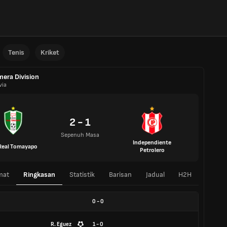
Tenis
Kriket
mera Division
via
2 - 1
Sepenuh Masa
Independiente
Real Tomayapo
Petrolero
mat
Ringkasan
Statistik
Barisan
Jadual
H2H
0
-
0
R. Eguez
1 - 0