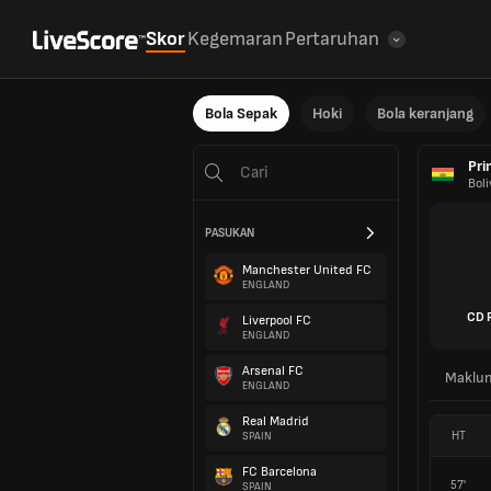
Skor
Kegemaran
Pertaruhan
Bola Sepak
Hoki
Bola keranjang
Pri
Boli
PASUKAN
Manchester United FC
ENGLAND
CD 
Liverpool FC
ENGLAND
Arsenal FC
Maklu
ENGLAND
Real Madrid
HT
SPAIN
FC Barcelona
57'
SPAIN