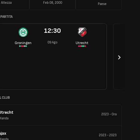
Altezza
Feb 08, 2000
Paese
 PARTITA
12:30
09 Ago
Groningen
Utrecht
L CLUB
Utrecht
2023
-
Ora
Olanda
Ajax
2023
-
2023
Olanda