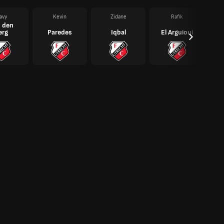
avy
Kevin
Zidane
Rafik
 den
erg
Paredes
Iqbal
El Arguioui
E