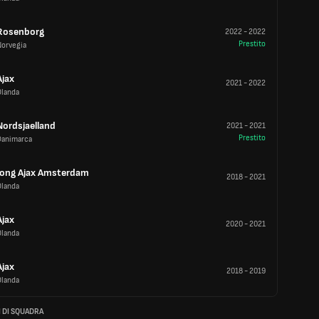
Rosenborg
2022
-
2022
Prestito
Norvegia
Ajax
2021
-
2022
Olanda
Nordsjaelland
2021
-
2021
Prestito
Danimarca
Jong Ajax Amsterdam
2018
-
2021
Olanda
Ajax
2020
-
2021
Olanda
Ajax
2018
-
2019
Olanda
 DI SQUADRA