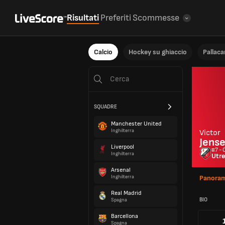
Risultati
Preferiti
Scommesse
Calcio
Hockey su ghiaccio
Pallac
SQUADRE
Manchester United
Inghilterra
Victor
Jens
Liverpool
#7 - 
Inghilterra
Utr
Arsenal
Inghilterra
Panoram
Real Madrid
BIO
Spagna
Barcellona
Spagna