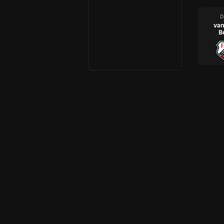
D
van
B