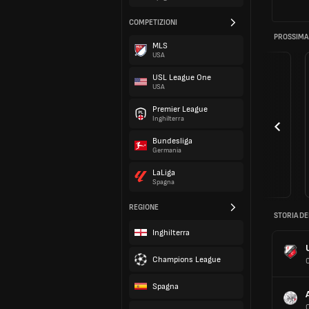
COMPETIZIONI
PROSSIMA
MLS
USA
USL League One
USA
Premier League
Inghilterra
Bundesliga
Germania
LaLiga
Spagna
REGIONE
STORIA DE
Inghilterra
Champions League
Spagna