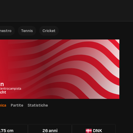
anestro
Tennis
Cricket
en
Centrocampista
echt
ica
Partite
Statistiche
175 cm
26 anni
DNK