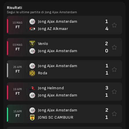
Risultati
Segui le ultime partite di Jong Ajax Amsterdam
1
Jong Ajax Amsterdam
10 MAG
FT
4
Jong AZ Alkmaar
2
Venlo
03 MAG
FT
0
Jong Ajax Amsterdam
1
Jong Ajax Amsterdam
26 APR
FT
1
Roda
3
Jong Helmond
19 APR
FT
1
Jong Ajax Amsterdam
2
Jong Ajax Amsterdam
15 APR
FT
1
JONG SC CAMBUUR