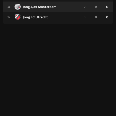
Jong Ajax Amsterdam
0
11
0
0
Jong FC Utrecht
0
12
0
0