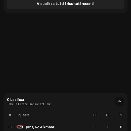
Visualizza tutti i risultati recenti
Classifica
Tabella Eerste Divisie attuale
#
Squadra
PG
DR
PTI
Jong AZ Alkmaar
0
10
0
0