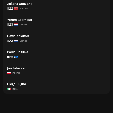
Zakaria Ouazane
#22
Marocco
Yoram Boerhout
#23
Olanda
David Kalokoh
#23
Olanda
Paulo Da Silva
#23
Jan Faberski
Polonia
Diego Pugno
Italia