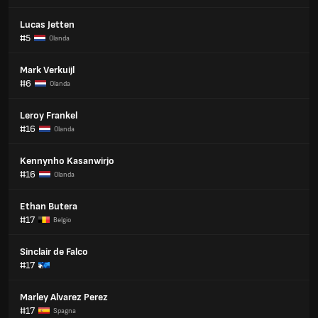
Lucas Jetten
#5
Olanda
Mark Verkuijl
#6
Olanda
Leroy Frankel
#16
Olanda
Kennynho Kasanwirjo
#16
Olanda
Ethan Butera
#17
Belgio
Sinclair de Falco
#17
Marley Alvarez Perez
#17
Spagna