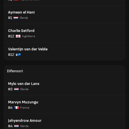
Aymean el Hani
#1
Olanda
Charlie Setford
#12
Inghilterra
Valentijn van der Velde
#12
Difensori
Mylo van der Lans
#3
Olanda
Marvyn Muzungu
#4
Francia
Jahyendrow Amour
#4
Olanda