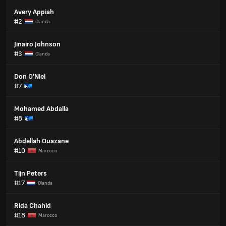
Avery Appiah
#2
Olanda
Jinairo Johnson
#3
Olanda
Don O'Niel
#7
Mohamed Abdalla
#8
Abdellah Ouazane
#10
Marocco
Tijn Peters
#17
Olanda
Rida Chahid
#18
Marocco