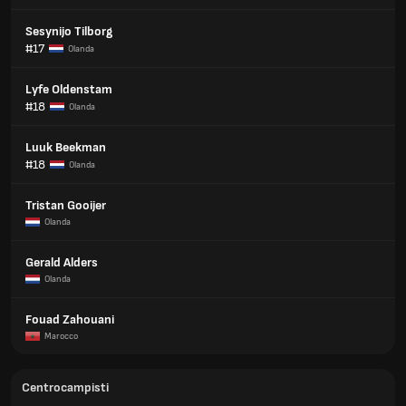
Sesynijo Tilborg
#17
Olanda
Lyfe Oldenstam
#18
Olanda
Luuk Beekman
#18
Olanda
Tristan Gooijer
Olanda
Gerald Alders
Olanda
Fouad Zahouani
Marocco
Centrocampisti