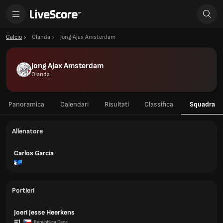
Calcio
Olanda
Jong Ajax Amsterdam
Jong Ajax Amsterdam
Olanda
Panoramica
Calendari
Risultati
Classifica
Squadra
Allenatore
Carlos Garcia
Portieri
Joeri Jesse Heerkens
#1
Repubblica Ceca