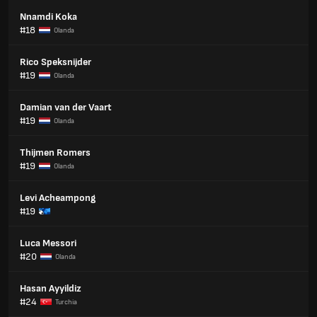
Nnamdi Koka
#18
Olanda
Rico Speksnijder
#19
Olanda
Damian van der Vaart
#19
Olanda
Thijmen Romers
#19
Olanda
Levi Acheampong
#19
Luca Messori
#20
Olanda
Hasan Ayyildiz
#24
Turchia