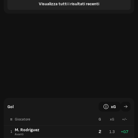
Visualizza tutti i risultati recenti
Gol
xG
#
Giocatore
G
xG
+/-
M. Rodríguez
2
1.3
+0.7
1
Avanti