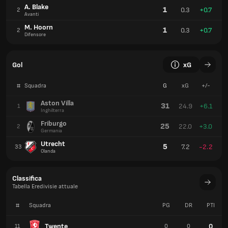
A. Blake
1
0.3
+0.7
2
Avanti
M. Hoorn
1
0.3
+0.7
2
Difensore
Gol
xG
#
Squadra
G
xG
+/-
Aston Villa
31
24.9
+6.1
1
Inghilterra
Friburgo
25
22.0
+3.0
2
Germania
Utrecht
5
7.2
-2.2
33
Olanda
Classifica
Tabella Eredivisie attuale
#
Squadra
PG
DR
PTI
Twente
0
11
0
0