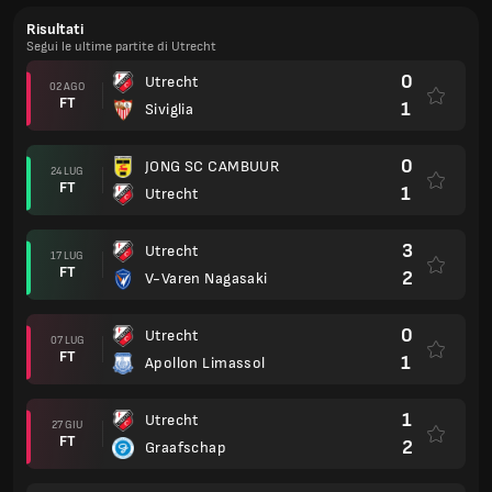
Risultati
Segui le ultime partite di Utrecht
0
Utrecht
02 AGO
FT
1
Siviglia
0
JONG SC CAMBUUR
24 LUG
FT
1
Utrecht
3
Utrecht
17 LUG
FT
2
V-Varen Nagasaki
0
Utrecht
07 LUG
FT
1
Apollon Limassol
1
Utrecht
27 GIU
FT
2
Graafschap