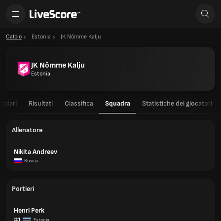
Calcio
Estonia
JK Nõmme Kalju
JK Nõmme Kalju
Estonia
endari
Risultati
Classifica
Squadra
Statistiche dei giocatori
Allenatore
Nikita Andreev
Russia
Portieri
Henri Perk
#1
Estonia