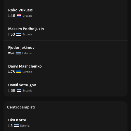
Roko Vukusic
#46
Croazia
Maksim Podholjuzin
#50
Estonia
Fjodor Jekimov
#74
Estonia
Danyl Mashchenko
#78
Ucraina
Daniil Sotsugov
#88
Estonia
Centrocampisti
Uku Korre
#5
Estonia