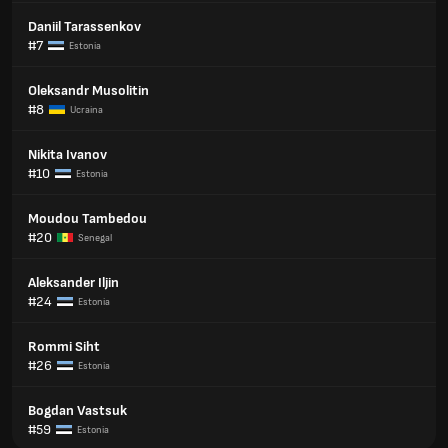
Daniil Tarassenkov
#7
Estonia
Oleksandr Musolitin
#8
Ucraina
Nikita Ivanov
#10
Estonia
Moudou Tambedou
#20
Senegal
Aleksander Iljin
#24
Estonia
Rommi Siht
#26
Estonia
Bogdan Vastsuk
#59
Estonia