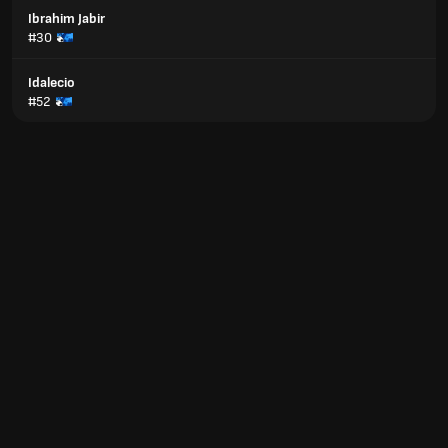
Ibrahim Jabir
#30
Idalecio
#52