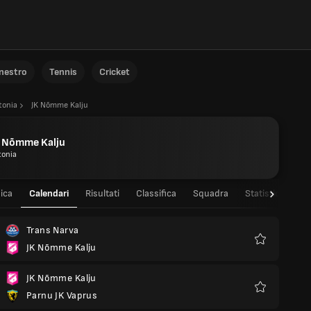
anestro
Tennis
Cricket
tonia
JK Nõmme Kalju
K Nõmme Kalju
tonia
ica
Calendari
Risultati
Classifica
Squadra
Statistiche dei 
Trans Narva
JK Nõmme Kalju
Preferiti
JK Nõmme Kalju
Parnu JK Vaprus
Preferiti