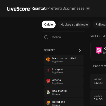
Risultati
Preferiti
Scommesse
Calcio
Hockey su ghiaccio
Pallac
Calcio
Es
J
SQUADRE
Es
Manchester United
Inghilterra
Panoram
Liverpool
Inghilterra
08 AGO
Arsenal
16:00
Inghilterra
Real Madrid
Spagna
16 AGO
14:00
Barcellona
Spagna