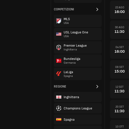
22 AGO
COMPETIZIONI
16:00
MLS
USA
30 AGO
11:30
USL League One
USA
Premier League
04 SET
Inghilterra
16:00
Bundesliga
Germania
08 SET
15:00
LaLiga
Spagna
REGIONE
12 SET
11:30
Inghilterra
20 SET
Champions League
11:30
Spagna
10 OTT