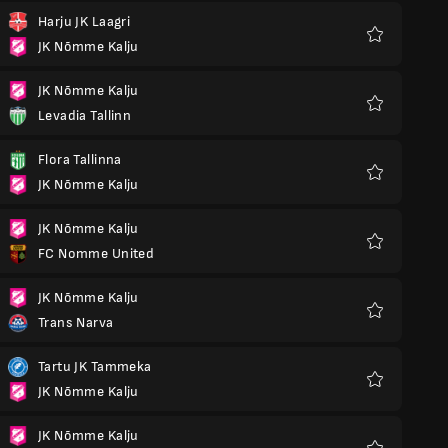
Harju JK Laagri
JK Nõmme Kalju
Preferiti
JK Nõmme Kalju
Levadia Tallinn
Preferiti
Flora Tallinna
JK Nõmme Kalju
Preferiti
JK Nõmme Kalju
FC Nomme United
Preferiti
JK Nõmme Kalju
Trans Narva
Preferiti
Tartu JK Tammeka
JK Nõmme Kalju
Preferiti
JK Nõmme Kalju