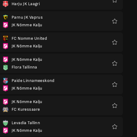
Harju JK Laagri
Preferiti
Parnu JK Vaprus
JK Nõmme Kalju
Preferiti
FC Nomme United
JK Nõmme Kalju
Preferiti
JK Nõmme Kalju
Flora Tallinna
Preferiti
Paide Linnameeskond
JK Nõmme Kalju
Preferiti
JK Nõmme Kalju
FC Kuressaare
Preferiti
Levadia Tallinn
JK Nõmme Kalju
Preferiti