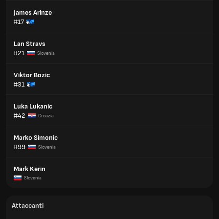
James Arinze
#17
Lan Stravs
#21
Slovenia
Viktor Bozic
#31
Luka Lukanic
#42
Croazia
Marko Simonic
#99
Slovenia
Mark Kerin
Slovenia
Attaccanti