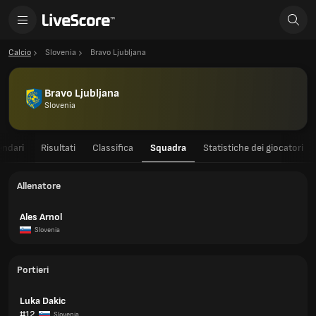
Calcio
Slovenia
Bravo Ljubljana
Bravo Ljubljana
Slovenia
endari
Risultati
Classifica
Squadra
Statistiche dei giocatori
Allenatore
Ales Arnol
Slovenia
Portieri
Luka Dakic
#12
Slovenia