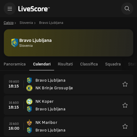
Calcio
Slovenia
Bravo Ljubljana
Bravo Ljubljana
Slovenia
Panoramica
Calendari
Risultati
Classifica
Squadra
Stati
Bravo Ljubljana
09 AGO
18:15
NK Brinje Grosuplje
Preferi
NK Koper
16 AGO
18:15
Bravo Ljubljana
Preferi
NK Maribor
22 AGO
16:00
Bravo Ljubljana
Preferi