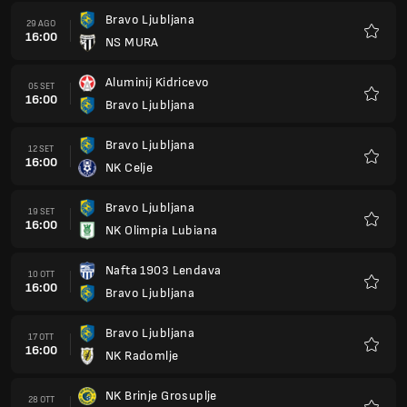
Bravo Ljubljana
29 AGO
16:00
NS MURA
Preferi
Aluminij Kidricevo
05 SET
16:00
Bravo Ljubljana
Preferi
Bravo Ljubljana
12 SET
16:00
NK Celje
Preferi
Bravo Ljubljana
19 SET
16:00
NK Olimpia Lubiana
Preferi
Nafta 1903 Lendava
10 OTT
16:00
Bravo Ljubljana
Preferi
Bravo Ljubljana
17 OTT
16:00
NK Radomlje
Preferi
NK Brinje Grosuplje
28 OTT