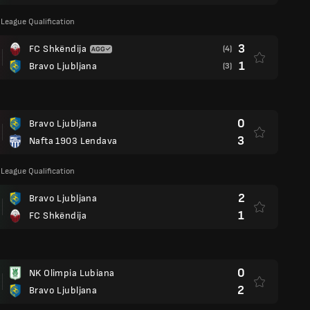
League Qualification
3
FC Shkëndija
(4)
1
Bravo Ljubljana
(3)
0
Bravo Ljubljana
3
Nafta 1903 Lendava
League Qualification
2
Bravo Ljubljana
1
FC Shkëndija
0
NK Olimpia Lubiana
2
Bravo Ljubljana