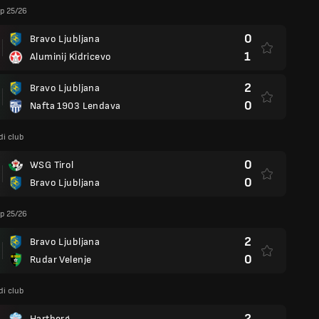
p 25/26
0
Bravo Ljubljana
1
Aluminij Kidricevo
2
Bravo Ljubljana
0
Nafta 1903 Lendava
di club
0
WSG Tirol
0
Bravo Ljubljana
p 25/26
2
Bravo Ljubljana
0
Rudar Velenje
di club
2
Hartberg