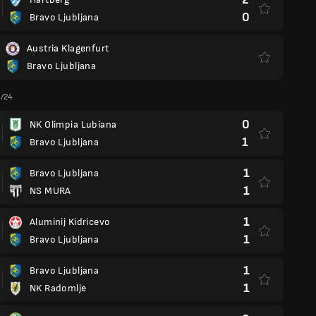
0
Bravo Ljubljana
Austria Klagenfurt
Bravo Ljubljana
3/24
0
NK Olimpia Lubiana
1
Bravo Ljubljana
1
Bravo Ljubljana
1
NS MURA
1
Aluminij Kidricevo
1
Bravo Ljubljana
1
Bravo Ljubljana
1
NK Radomlje