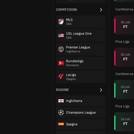
Conference 
COMPETIZIONI
MLS
30 LUG
USA
FT
USL League One
USA
Prva Liga
Premier League
Inghilterra
26 LUG
FT
Bundesliga
Germania
Conference 
LaLiga
Spagna
23 LUG
REGIONE
FT
Inghilterra
Prva Liga
Champions League
18 LUG
FT
Spagna