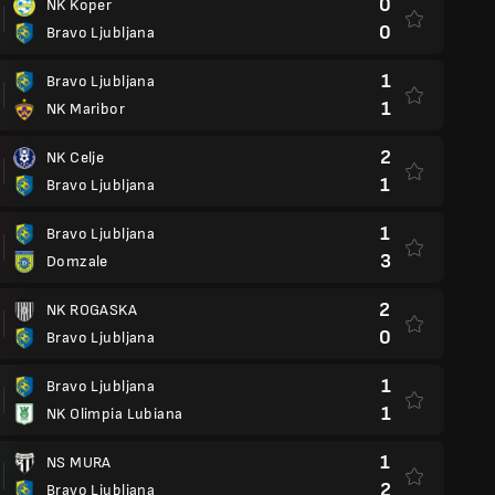
0
NK Koper
0
Bravo Ljubljana
1
Bravo Ljubljana
1
NK Maribor
2
NK Celje
1
Bravo Ljubljana
1
Bravo Ljubljana
3
Domzale
2
NK ROGASKA
0
Bravo Ljubljana
1
Bravo Ljubljana
1
NK Olimpia Lubiana
1
NS MURA
2
Bravo Ljubljana