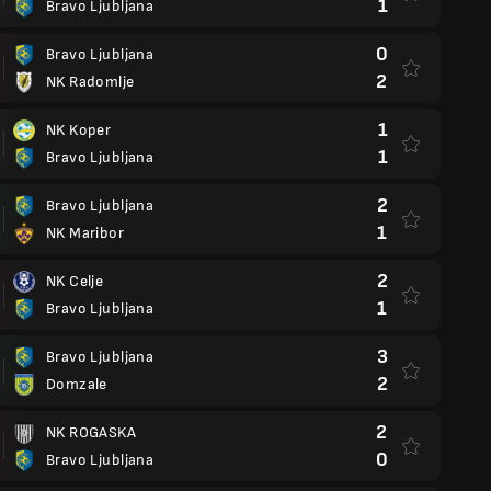
1
Bravo Ljubljana
0
Bravo Ljubljana
2
NK Radomlje
1
NK Koper
1
Bravo Ljubljana
2
Bravo Ljubljana
1
NK Maribor
2
NK Celje
1
Bravo Ljubljana
3
Bravo Ljubljana
2
Domzale
2
NK ROGASKA
0
Bravo Ljubljana