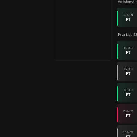
Amichevoli 
31 GEN
FT
Prva Liga 2
10 DIC
FT
07 DIC
FT
03 DIC
FT
26 NOV
FT
10 NOV
FT