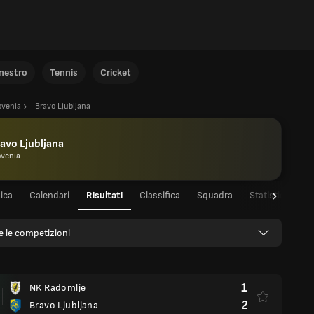
anestro
Tennis
Cricket
ovenia
Bravo Ljubljana
avo Ljubljana
ovenia
ica
Calendari
Risultati
Classifica
Squadra
Statistiche dei 
e le competizioni
1
NK Radomlje
2
Bravo Ljubljana