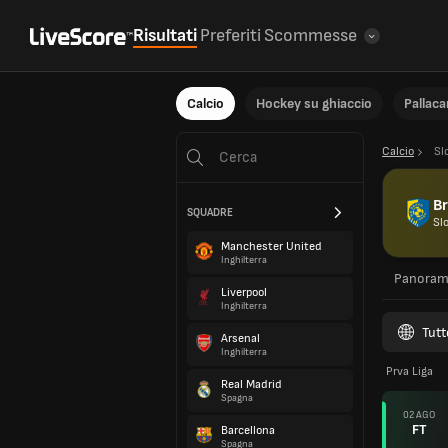
Risultati
Preferiti
Scommesse
Calcio
Hockey su ghiaccio
Pallac
Calcio
Sl
Br
SQUADRE
Sl
Manchester United
Inghilterra
Panoram
Liverpool
Inghilterra
Tutt
Arsenal
Inghilterra
Prva Liga
Real Madrid
Spagna
02 AGO
FT
Barcellona
Spagna