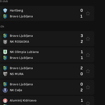
di club
0
Hartberg
1
Bravo Ljubljana
3/24
3
Bravo Ljubljana
2
NK ROGASKA
1
NK Olimpia Lubiana
1
Bravo Ljubljana
2
Bravo Ljubljana
0
NS MURA
0
Bravo Ljubljana
2
NK Celje
1
Aluminij Kidricevo