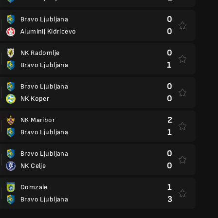
0
Bravo Ljubljana
0
Aluminij Kidricevo
0
NK Radomlje
1
Bravo Ljubljana
0
Bravo Ljubljana
0
NK Koper
2
NK Maribor
1
Bravo Ljubljana
0
Bravo Ljubljana
0
NK Celje
1
Domzale
3
Bravo Ljubljana