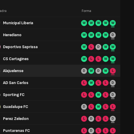
adra
Forma
Municipal Liberia
W
W
W
W
W
Herediano
W
W
W
W
D
Deportivo Saprissa
W
L
D
W
W
CS Cartagines
W
L
L
W
W
Alajuelense
D
W
D
W
L
AD San Carlos
L
W
L
L
D
Sporting FC
L
L
W
L
D
Guadalupe FC
D
L
W
L
L
Perez Zeledon
L
D
L
L
D
Puntarenas FC
L
D
L
L
L