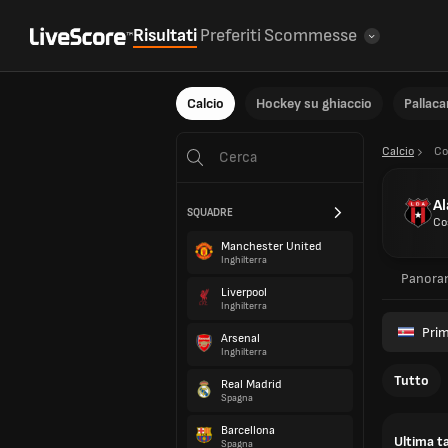
Risultati
Preferiti
Scommesse
Calcio
Hockey su ghiaccio
Pallac
Calcio
Co
Al
SQUADRE
Co
Manchester United
Inghilterra
Panora
Liverpool
Inghilterra
Prim
Arsenal
Inghilterra
Tutto
Real Madrid
Spagna
Barcellona
Ultima ta
Spagna