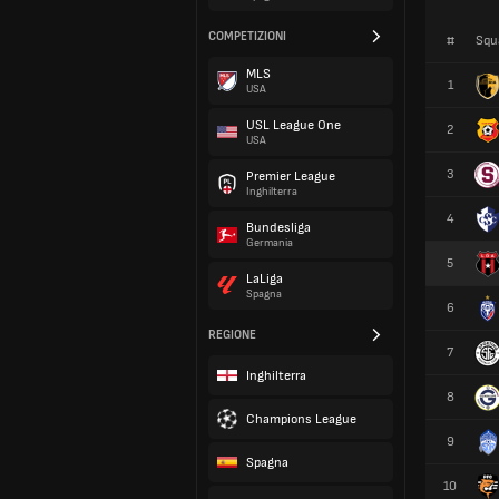
COMPETIZIONI
#
Squ
MLS
1
USA
USL League One
2
USA
3
Premier League
Inghilterra
4
Bundesliga
Germania
5
LaLiga
Spagna
6
REGIONE
7
Inghilterra
8
Champions League
9
Spagna
10