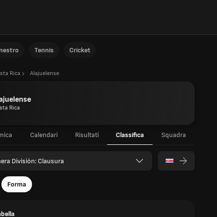
anestro
Tennis
Cricket
sta Rica
Alajuelense
ajuelense
sta Rica
mica
Calendari
Risultati
Classifica
Squadra
era División: Clausura
Forma
bella