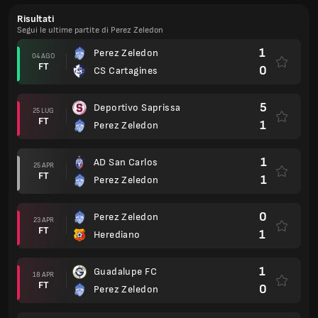
Risultati
Segui le ultime partite di Perez Zeledon
1
Perez Zeledon
04 AGO
FT
0
CS Cartagines
5
Deportivo Saprissa
25 LUG
FT
1
Perez Zeledon
1
AD San Carlos
25 APR
FT
1
Perez Zeledon
0
Perez Zeledon
23 APR
FT
1
Herediano
1
Guadalupe FC
18 APR
FT
0
Perez Zeledon