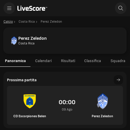
Calcio
Costa Rica
Perez Zeledon
Perez Zeledon
Costa Rica
Panoramica
Calendari
Risultati
Classifica
Squadra
Prossima partita
00:00
09 Ago
CD Escorpiones Belen
Perez Zeledon