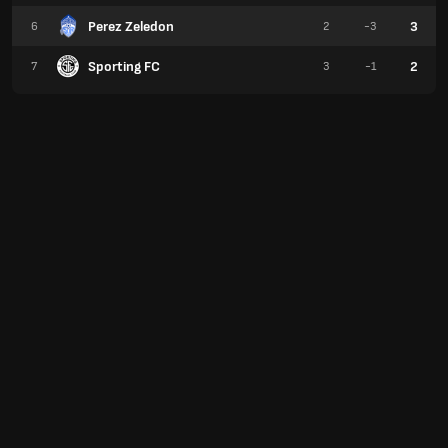
Perez Zeledon
3
6
2
-3
Sporting FC
2
7
3
-1