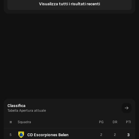
Visualizza tutti i risultati recenti
Classifica
Tabella Apertura attuale
#
Squadra
PG
DR
PTI
CD Escorpiones Belen
3
5
2
2