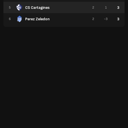
CS Cartagines
3
5
2
1
Perez Zeledon
3
6
2
-3