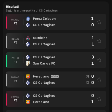
Risultati
Segui le ultime partite di CS Cartagines
1
Perez Zeledon
04 AGO
FT
0
CS Cartagines
1
Municipal
31 LUG
FT
1
CS Cartagines
3
CS Cartagines
25 LUG
FT
1
San Carlos FC
0
Herediano
(1)
10 MAG
FT
0
CS Cartagines
(0)
0
CS Cartagines
03 MAG
FT
1
Herediano