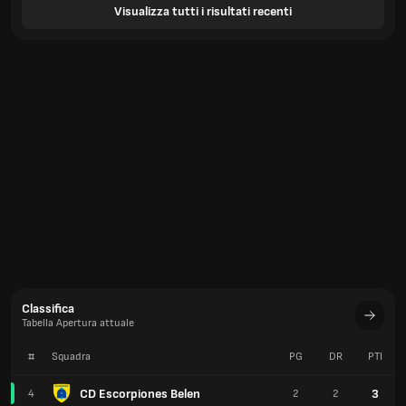
Visualizza tutti i risultati recenti
Classifica
Tabella Apertura attuale
#
Squadra
PG
DR
PTI
CD Escorpiones Belen
3
4
2
2