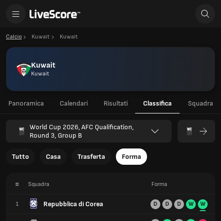
Calcio
Kuwait
Kuwait
Kuwait
Kuwait
Panoramica
Calendari
Risultati
Classifica
Squadra
World Cup 2026, AFC Qualification,
Round 3, Group B
Tutto
Casa
Trasferta
Forma
#
Squadra
Forma
Repubblica di Corea
1
D
D
D
W
W