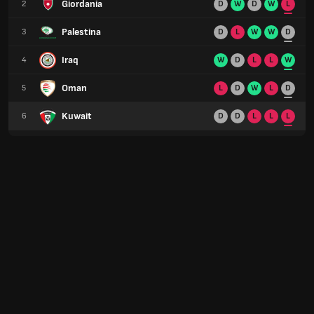
Giordania
2
D
W
D
W
L
Palestina
3
D
L
W
W
D
Iraq
4
W
D
L
L
W
Oman
5
L
D
W
L
D
Kuwait
6
D
D
L
L
L