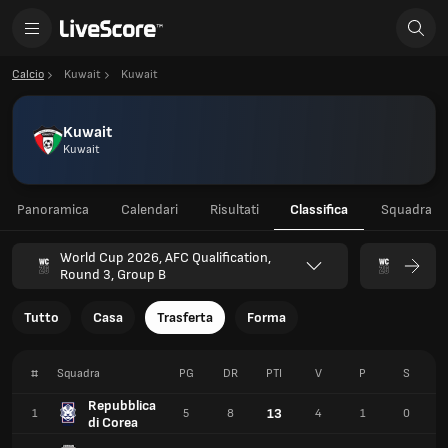
Calcio
Kuwait
Kuwait
Kuwait
Kuwait
Panoramica
Calendari
Risultati
Classifica
Squadra
World Cup 2026, AFC Qualification,
Round 3, Group B
Tutto
Casa
Trasferta
Forma
#
Squadra
PG
DR
PTI
V
P
S
Repubblica
13
1
5
8
4
1
0
di Corea