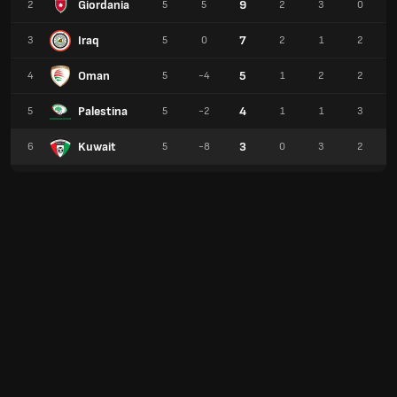
Giordania
9
2
5
5
2
3
0
Iraq
7
3
5
0
2
1
2
Oman
5
4
5
-4
1
2
2
Palestina
4
5
5
-2
1
1
3
Kuwait
3
6
5
-8
0
3
2