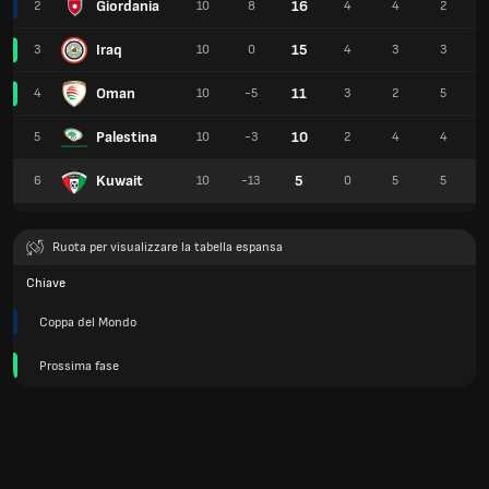
Giordania
16
2
10
8
4
4
2
Iraq
15
3
10
0
4
3
3
Oman
11
4
10
-5
3
2
5
Palestina
10
5
10
-3
2
4
4
Kuwait
5
6
10
-13
0
5
5
Ruota per visualizzare la tabella espansa
Chiave
Coppa del Mondo
Prossima fase