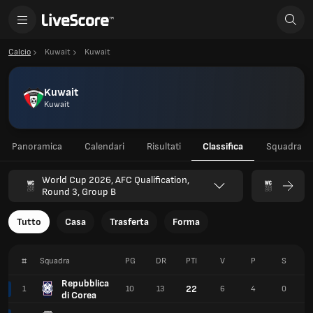
Calcio
Kuwait
Kuwait
Kuwait
Kuwait
Panoramica
Calendari
Risultati
Classifica
Squadra
World Cup 2026, AFC Qualification,
Round 3, Group B
Tutto
Casa
Trasferta
Forma
#
Squadra
PG
DR
PTI
V
P
S
Repubblica
22
1
10
13
6
4
0
di Corea