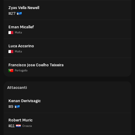
Zyas Vella Newell
#27
Eman Micallef
Malta
Luca Accarino
Malta
Francisco Jose Coelho Teixeira
Portogallo
Attaccanti
Kenan Derivisagic
#9
Robert Muric
#11
Croazia