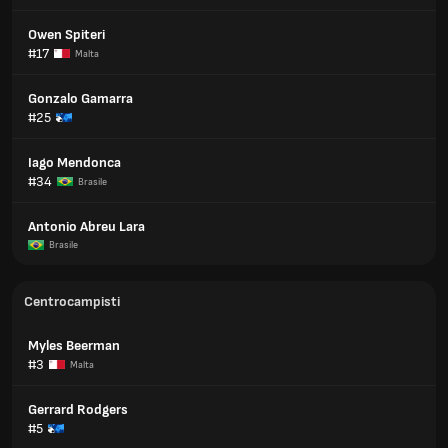
Owen Spiteri
#17
Malta
Gonzalo Gamarra
#25
Iago Mendonca
#34
Brasile
Antonio Abreu Lara
Brasile
Centrocampisti
Myles Beerman
#3
Malta
Gerrard Rodgers
#5