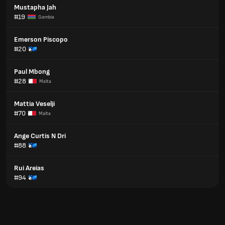
Mustapha Jah
#19
Gambia
Emerson Piscopo
#20
Paul Mbong
#28
Malta
Mattia Veselji
#70
Malta
Ange Curtis N Dri
#88
Rui Areias
#94