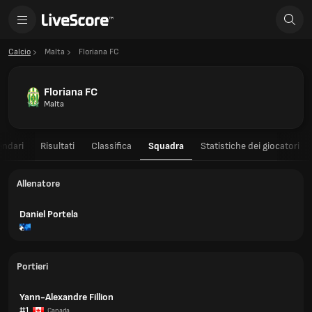
Calcio
Malta
Floriana FC
Floriana FC
Malta
endari
Risultati
Classifica
Squadra
Statistiche dei giocatori
Allenatore
Daniel Portela
Portieri
Yann-Alexandre Fillion
#1
Canada