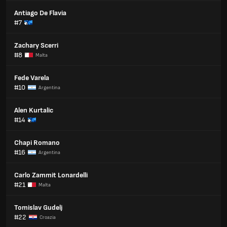
Antiago De Flavia
#7
Zachary Scerri
#8
Malta
Fede Varela
#10
Argentina
Alen Kurtalic
#14
Chapi Romano
#16
Argentina
Carlo Zammit Lonardelli
#21
Malta
Tomislav Gudelj
#22
Croazia