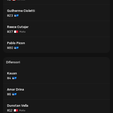
Guilherme Cioletti
#23
Reece Cutajar
#37
Malta
Pablo Picon
#80
Difensori
Kauan
#4
Amar Drina
#6
Dunstan Vella
#12
Malta