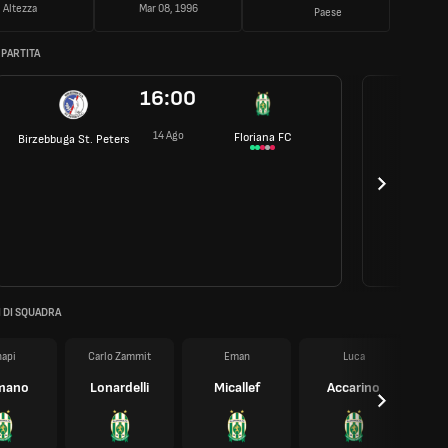
Altezza
Mar 08, 1996
Paese
 PARTITA
16:00
14 Ago
Floriana FC
Birzebbuga St. Peters
 DI SQUADRA
api
Carlo Zammit
Eman
Luca
mano
Lonardelli
Micallef
Accarino