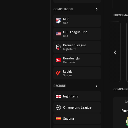
COMPETIZIONI
PROSSIMA
MLS
USA
USL League One
USA
Premier League
Inghilterra
Bundesliga
Germania
LaLiga
Spagna
REGIONE
COMPAGNI
Inghilterra
Ch
Champions League
Ro
Spagna