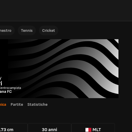
anestro
Tennis
Cricket
y
i
Centrocampista
iana FC
ica
Partite
Statistiche
173 cm
30 anni
MLT