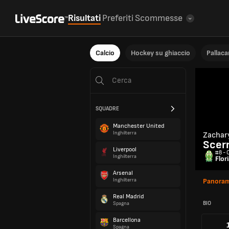
Risultati
Preferiti
Scommesse
Calcio
Hockey su ghiaccio
Pallac
SQUADRE
Manchester United
Inghilterra
Zachar
Scerr
Liverpool
#8 - 
Inghilterra
Flor
Arsenal
Inghilterra
Panoram
Real Madrid
BIO
Spagna
Barcellona
Spagna