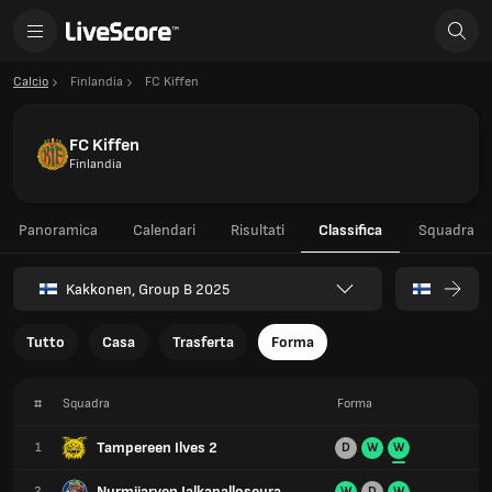
Calcio
Finlandia
FC Kiffen
FC Kiffen
Finlandia
Panoramica
Calendari
Risultati
Classifica
Squadra
Kakkonen, Group B 2025
Tutto
Casa
Trasferta
Forma
#
Squadra
Forma
Tampereen Ilves 2
1
D
W
W
Nurmijarven Jalkapalloseura
2
W
D
W