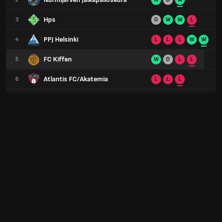
Hps
3
D
W
W
L
PPJ Helsinki
4
L
L
L
W
W
FC Kiffen
5
W
D
L
L
Atlantis FC/Akatemia
6
L
L
L