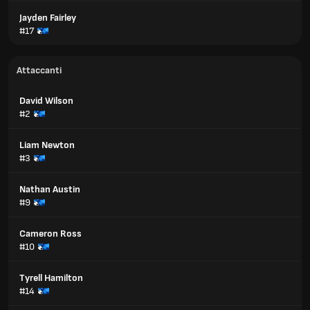
Jayden Fairley
#17
Attaccanti
David Wilson
#2
Liam Newton
#3
Nathan Austin
#9
Cameron Ross
#10
Tyrell Hamilton
#14