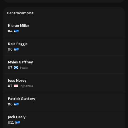
Centrocampisti
Kieran Millar
#4
Reis Peggie
#6
Myles Gaffney
#7
Scozia
Jess Norey
#7
Inghilterra
Patrick Slattery
#8
Jack Healy
#11