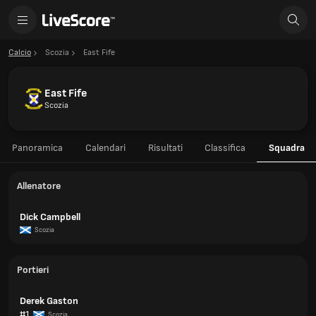
Calcio
Scozia
East Fife
East Fife
Scozia
Panoramica
Calendari
Risultati
Classifica
Squadra
Allenatore
Dick Campbell
Scozia
Portieri
Derek Gaston
#1
Scozia