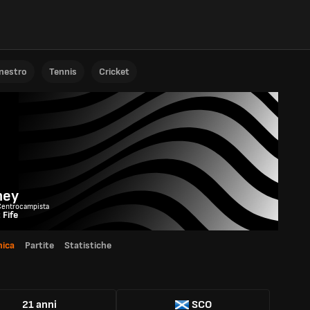
anestro
Tennis
Cricket
ney
Centrocampista
 Fife
ica
Partite
Statistiche
21 anni
SCO