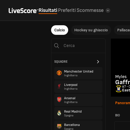
Risultati
Preferiti
Scommesse
Calcio
Hockey su ghiaccio
Pallac
SQUADRE
Manchester United
Inghilterra
Myles
Gaff
Liverpool
#7 - 
Inghilterra
East
Arsenal
Inghilterra
Panoram
Real Madrid
BIO
Spagna
Barcellona
Spagna