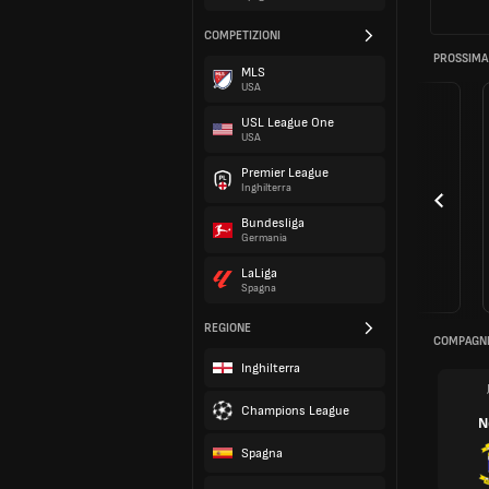
COMPETIZIONI
PROSSIMA
MLS
USA
USL League One
USA
Premier League
Inghilterra
Bundesliga
Germania
LaLiga
Spagna
REGIONE
COMPAGNI
Inghilterra
Champions League
N
Spagna