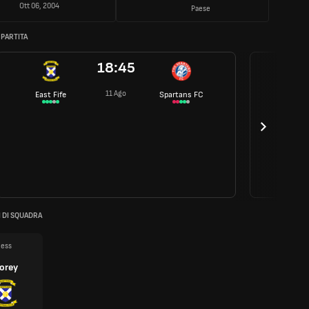
Ott 06, 2004
Paese
 PARTITA
18:45
11 Ago
East Fife
Spartans FC
 DI SQUADRA
Jess
orey