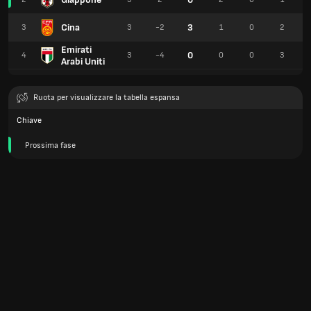
Cina
3
3
3
-2
1
0
2
Emirati
0
4
3
-4
0
0
3
Arabi Uniti
Ruota per visualizzare la tabella espansa
Chiave
Prossima fase