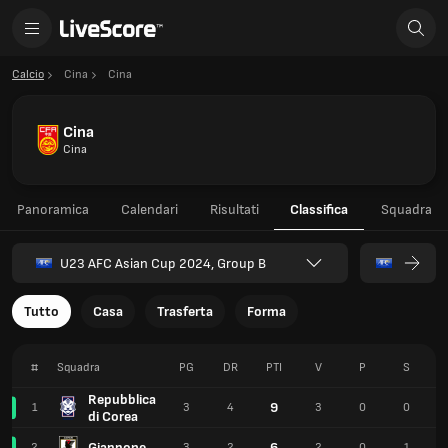
Calcio
Cina
Cina
Cina
Cina
Panoramica
Calendari
Risultati
Classifica
Squadra
U23 AFC Asian Cup 2024, Group B
Tutto
Casa
Trasferta
Forma
#
Squadra
PG
DR
PTI
V
P
S
Repubblica
9
1
3
4
3
0
0
di Corea
Giappone
6
2
3
2
2
0
1