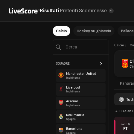
Risultati
Preferiti
Scommesse
Calcio
Hockey su ghiaccio
Pallac
Calcio
Ci
C
SQUADRE
Ci
Manchester United
Inghilterra
Panora
Liverpool
Inghilterra
Tutt
Arsenal
Inghilterra
AFC Asian 
Real Madrid
Spagna
24 GEN
FT
Barcellona
Spagna