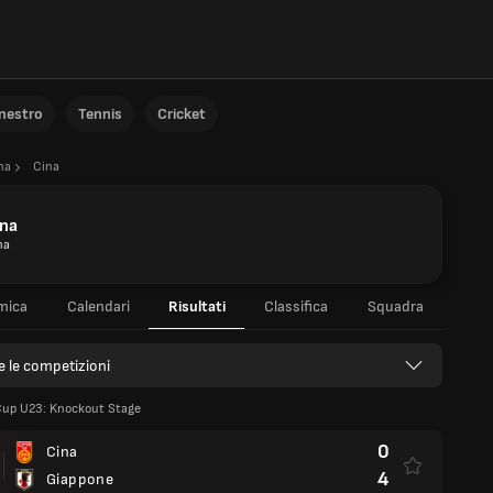
anestro
Tennis
Cricket
na
Cina
ina
na
mica
Calendari
Risultati
Classifica
Squadra
e le competizioni
Cup U23: Knockout Stage
0
Cina
4
Giappone