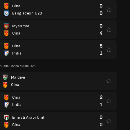
0
Cina
0
Bangladesh U23
0
Myanmar
4
Cina
5
Cina
1
India
ni alla Coppa d'Asia U23
Maldive
Cina
2
Cina
1
India
0
Emirati Arabi Uniti
0
Cina