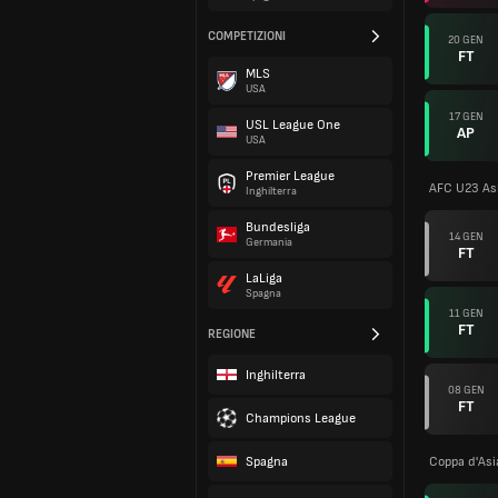
COMPETIZIONI
20 GEN
FT
MLS
USA
17 GEN
USL League One
AP
USA
Premier League
AFC U23 As
Inghilterra
Bundesliga
14 GEN
Germania
FT
LaLiga
Spagna
11 GEN
FT
REGIONE
Inghilterra
08 GEN
FT
Champions League
Spagna
Coppa d'As