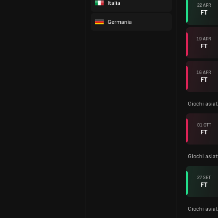
Italia
22 APR
FT
Germania
19 APR
FT
16 APR
FT
Giochi asia
01 OTT
FT
Giochi asia
27 SET
FT
Giochi asia