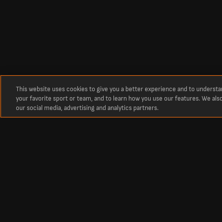
This website uses cookies to give you a better experience and to underst
your favorite sport or team, and to learn how you use our features. We als
our social media, advertising and analytics partners.
Circa
Risultati in tempo reale delle partite di calcio su LiveScore
La destinazione numero uno per i punteggi in tempo reale delle partite di ca
partite e punteggi aggiornati di tutti i principali campionati e delle comp
competizioni europee come la Champions League e l'Europa League.