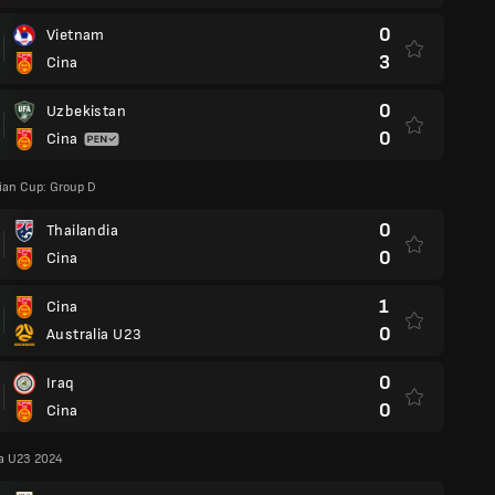
0
Vietnam
3
Cina
0
Uzbekistan
0
Cina
ian Cup: Group D
0
Thailandia
0
Cina
1
Cina
0
Australia U23
0
Iraq
0
Cina
ia U23 2024