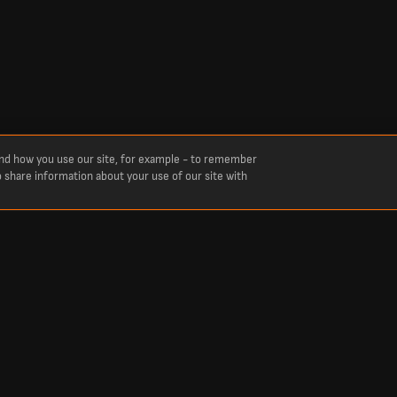
and how you use our site, for example - to remember
o share information about your use of our site with
lcio, cricket, tennis, basket, hockey e altro ancora. LiveScore è la soluzione ideale per 
etizioni sportive di tutto il mondo in tempo reale, tra cui Primera Division, Liga MX, Pr