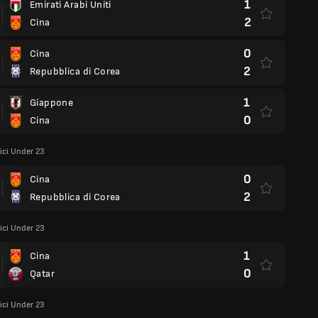
1
Emirati Arabi Uniti
2
Cina
0
Cina
2
Repubblica di Corea
1
Giappone
0
Cina
tici Under 23
0
Cina
2
Repubblica di Corea
tici Under 23
1
Cina
0
Qatar
tici Under 23