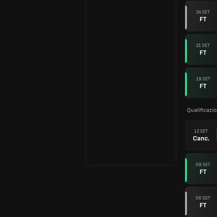
24 SET
FT
21 SET
FT
19 SET
FT
Qualificazio
12 SET
Canc.
09 SET
FT
06 SET
FT