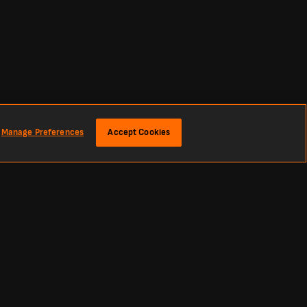
Manage Preferences
Accept Cookies
gli ultimi risultati e le notizie di calcio da tutto il mondo. Classifiche,
imera A, Copa Libertadores, Premier League, La Liga e le più grandi