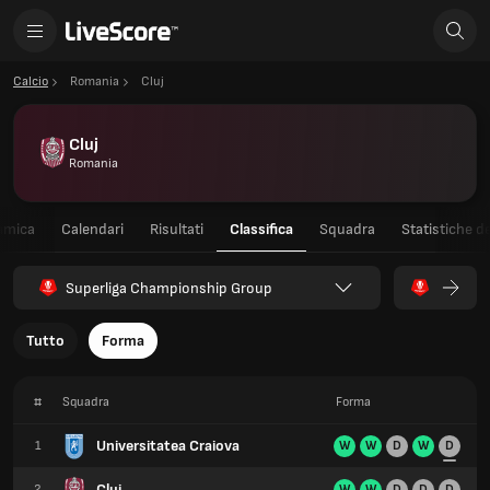
Calcio
Romania
Cluj
Cluj
Romania
amica
Calendari
Risultati
Classifica
Squadra
Statistiche de
Superliga Championship Group
Tutto
Forma
#
Squadra
Forma
Universitatea Craiova
1
W
W
D
W
D
Cluj
2
W
W
D
D
D