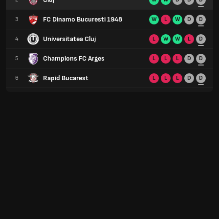
FC Dinamo Bucuresti 1948
3
W
L
W
D
D
Universitatea Cluj
4
L
W
W
L
D
Champions FC Arges
5
L
L
L
D
D
Rapid Bucarest
6
L
L
L
D
D