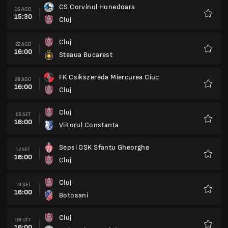
CS Corvinul Hunedoara
16 AGO
15:30
Cluj
Preferi
Cluj
22 AGO
16:00
Steaua Bucarest
Preferi
FK Csikszereda Miercurea Ciuc
29 AGO
16:00
Cluj
Preferi
Cluj
05 SET
16:00
Viitorul Constanta
Preferi
Sepsi OSK Sfantu Gheorghe
12 SET
16:00
Cluj
Preferi
Cluj
19 SET
16:00
Botosani
Preferi
Cluj
08 OTT
16:00