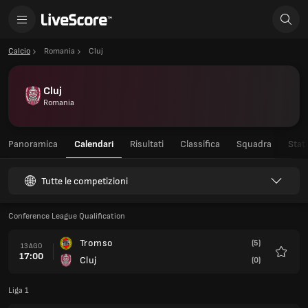
Calcio
Romania
Cluj
Cluj
Romania
Panoramica
Calendari
Risultati
Classifica
Squadra
Stati
Tutte le competizioni
Conference League Qualification
Tromso
(5)
13 AGO
17:00
Cluj
(0)
Preferi
Liga 1