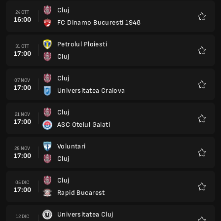
Cluj
24 OTT
16:00
FC Dinamo Bucuresti 1948
Preferi
Petrolul Ploiesti
31 OTT
17:00
Cluj
Preferi
Cluj
07 NOV
17:00
Universitatea Craiova
Preferi
Cluj
21 NOV
17:00
ASC Otelul Galati
Preferi
Voluntari
28 NOV
17:00
Cluj
Preferi
Cluj
05 DIC
17:00
Rapid Bucarest
Preferi
Universitatea Cluj
12 DIC