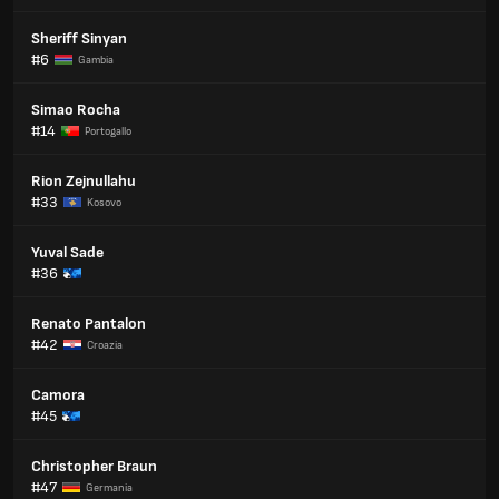
Sheriff Sinyan
#6
Gambia
Simao Rocha
#14
Portogallo
Rion Zejnullahu
#33
Kosovo
Yuval Sade
#36
Renato Pantalon
#42
Croazia
Camora
#45
Christopher Braun
#47
Germania