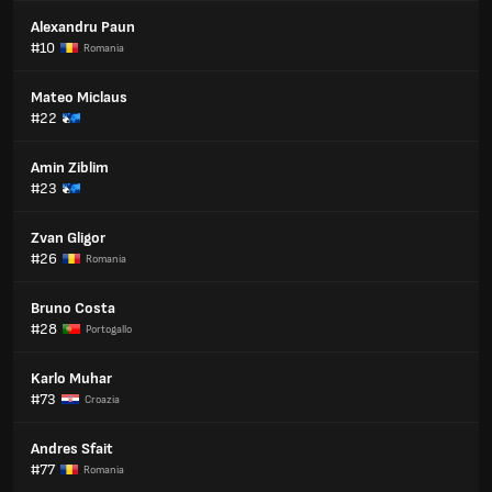
Alexandru Paun
#10
Romania
Mateo Miclaus
#22
Amin Ziblim
#23
Zvan Gligor
#26
Romania
Bruno Costa
#28
Portogallo
Karlo Muhar
#73
Croazia
Andres Sfait
#77
Romania