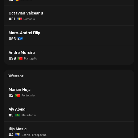
Octavian Valceanu
#31
Romania
Marc-Andrei Filip
#93
Andre Moreira
#99
Portogallo
Difensori
Marian Huja
#2
Portogallo
Aly Abeid
#3
Mauritania
Ilija Masic
#4
Bosnia-Erzegovina