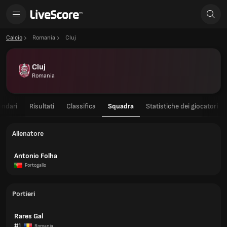
Calcio
Romania
Cluj
Cluj
Romania
endari
Risultati
Classifica
Squadra
Statistiche dei giocatori
Allenatore
Antonio Folha
Portogallo
Portieri
Rares Gal
#1
Romania