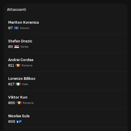
Attaccanti
Meriton Korenica
#7
Kosovo
Stefan Drazic
#9
Serbia
Andrei Cordea
#11
Romania
Lorenzo Biliboc
#17
Italia
Viktor Kun
#86
Romania
Nicolae Sula
#98