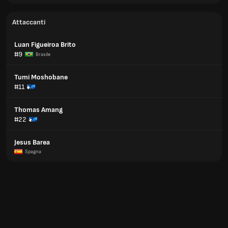
Attaccanti
Luan Figueiroa Brito
#9
Brasile
Tumi Moshobane
#11
Thomas Amang
#22
Jesus Barea
Spagna