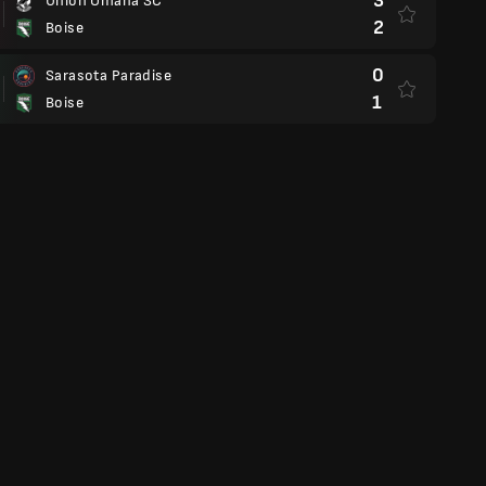
3
Union Omaha SC
2
Boise
0
Sarasota Paradise
1
Boise