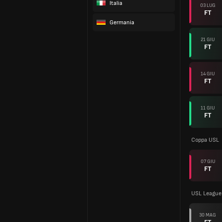
Italia
03 LUG
FT
Germania
21 GIU
FT
14 GIU
FT
11 GIU
FT
Coppa USL
07 GIU
FT
USL League
30 MAG