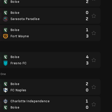
2
Boise
0
Boise
2
Sarasota Paradise
1
Boise
3
Fort Wayne
4
Boise
3
Fresno FC
 One
2
Boise
0
FC Naples
1
Charlotte Independence
0
Boise