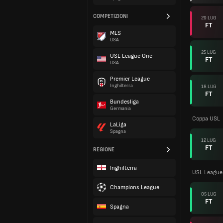
COMPETIZIONI
29 LUG
FT
MLS
USA
25 LUG
USL League One
FT
USA
Premier League
Inghilterra
18 LUG
FT
Bundesliga
Germania
Coppa USL
LaLiga
Spagna
12 LUG
FT
REGIONE
Inghilterra
USL League
Champions League
05 LUG
FT
Spagna