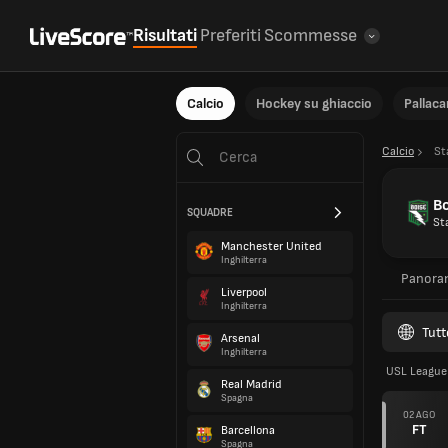
Risultati
Preferiti
Scommesse
Calcio
Hockey su ghiaccio
Pallac
Calcio
St
B
SQUADRE
Sta
Manchester United
Inghilterra
Panora
Liverpool
Inghilterra
Tutt
Arsenal
Inghilterra
USL League
Real Madrid
Spagna
02 AGO
FT
Barcellona
Spagna