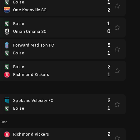
1
Boise
2
One Knoxville SC
1
Boise
0
Union Omaha SC
5
Forward Madison FC
1
Boise
2
Boise
1
Richmond Kickers
2
Spokane Velocity FC
1
Boise
 One
2
Richmond Kickers