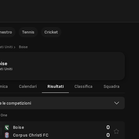
anestro
Tennis
Cricket
ati Uniti
Boise
oise
ti Uniti
mica
Calendari
Risultati
Classifica
Squadra
e le competizioni
 One
0
Boise
0
Corpus Christi FC