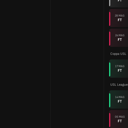
FT
28 MAG
FT
24 MAG
FT
Coppa USL
17 MAG
FT
USL League
14 MAG
FT
06 MAG
FT