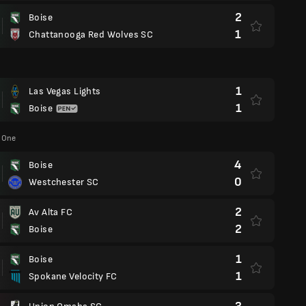
2
Boise
1
Chattanooga Red Wolves SC
1
Las Vegas Lights
1
Boise
 One
4
Boise
0
Westchester SC
2
Av Alta FC
2
Boise
1
Boise
1
Spokane Velocity FC