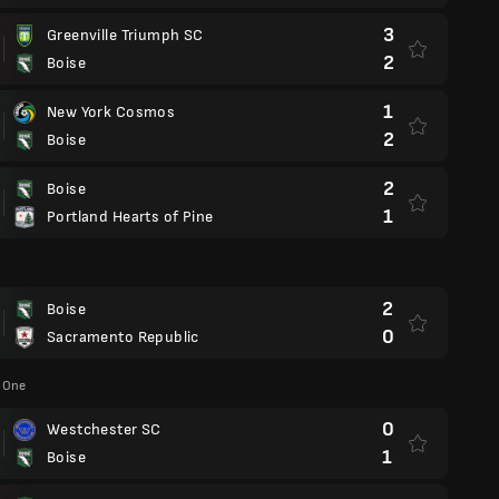
3
Greenville Triumph SC
2
Boise
1
New York Cosmos
2
Boise
2
Boise
1
Portland Hearts of Pine
2
Boise
0
Sacramento Republic
 One
0
Westchester SC
1
Boise