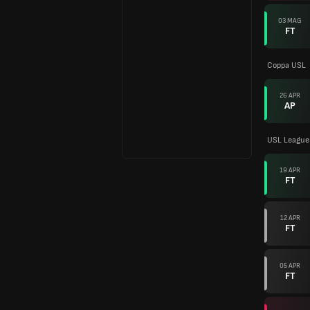
03 MAG
FT
Coppa USL
26 APR
AP
USL League
19 APR
FT
12 APR
FT
05 APR
FT