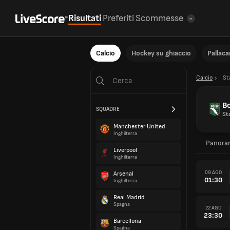
Risultati
Preferiti
Scommesse
Calcio
Hockey su ghiaccio
Pallac
Calcio
St
B
SQUADRE
Sta
Manchester United
Inghilterra
Panora
Liverpool
Inghilterra
09 AGO
Arsenal
01:30
Inghilterra
Real Madrid
Spagna
22 AGO
23:30
Barcellona
Spagna