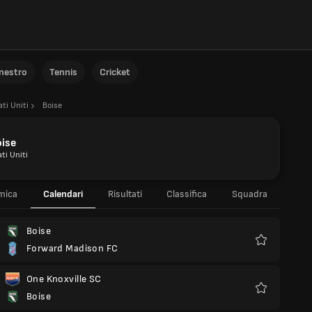
anestro
Tennis
Cricket
ati Uniti
Boise
oise
ti Uniti
mica
Calendari
Risultati
Classifica
Squadra
Boise
Forward Madison FC
Preferiti
One Knoxville SC
Boise
Preferiti