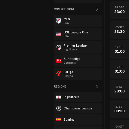
29 AGO
COMPETIZIONI
23:00
MLS
USA
05 SET
23:30
USL League One
USA
Premier League
12 SET
Inghilterra
01:00
Bundesliga
Germania
17 SET
01:00
LaLiga
Spagna
REGIONE
20 SET
23:00
Inghilterra
27 SET
Champions League
00:30
Spagna
04 OTT