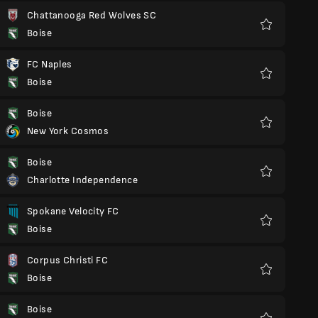
Chattanooga Red Wolves SC
Boise
Preferiti
FC Naples
Boise
Preferiti
Boise
New York Cosmos
Preferiti
Boise
Charlotte Independence
Preferiti
Spokane Velocity FC
Boise
Preferiti
Corpus Christi FC
Boise
Preferiti
Boise