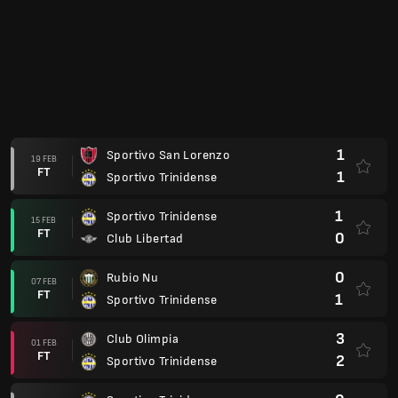
Copa Paraguay 2025
0
Sportivo Trinidense
02 OKT
AP
0
Club Nacional
0
CS Limpeno
12 AGU
FT
4
Sportivo Trinidense