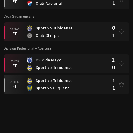
FT
1
Sportivo Luqueno
1
Sportivo San Lorenzo
19 FEB
FT
1
Sportivo Trinidense
1
Sportivo Trinidense
15 FEB
FT
0
Club Libertad
0
Rubio Nu
07 FEB
FT
1
Sportivo Trinidense
3
Club Olimpia
01 FEB
FT
2
Sportivo Trinidense
0
Sportivo Trinidense
29 JAN
FT
0
Club Guaraní
1
Recoleta
23 JAN
FT
1
Sportivo Trinidense