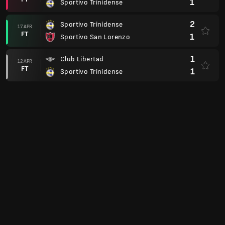
1
Sportivo Trinidense
2
Sportivo Trinidense
17 APR
FT
1
Sportivo San Lorenzo
1
Club Libertad
12 APR
FT
1
Sportivo Trinidense
4
Sportivo Trinidense
06 APR
FT
0
Rubio Nu
2
Sportivo Trinidense
01 APR
FT
1
Club Olimpia
0
Club Guaraní
29 MAR
FT
0
Sportivo Trinidense
3
Sportivo Trinidense
23 MAR
FT
2
Recoleta