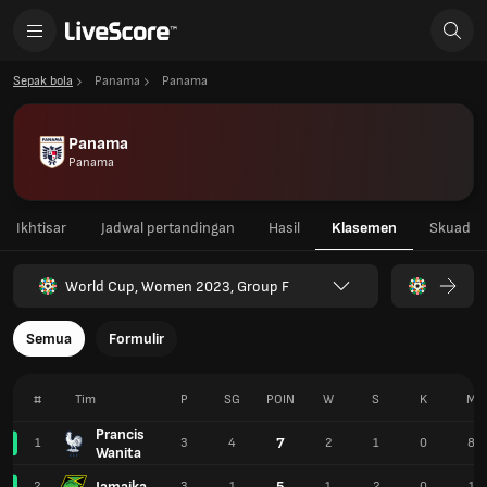
Sepak bola
Panama
Panama
Panama
Panama
Ikhtisar
Jadwal pertandingan
Hasil
Klasemen
Skuad
World Cup, Women 2023, Group F
Semua
Formulir
#
Tim
P
SG
POIN
W
S
K
M
Prancis
7
1
3
4
2
1
0
8
Wanita
Jamaika
5
2
3
1
1
2
0
1