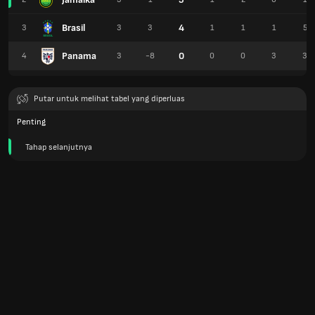
Brasil
4
3
3
3
1
1
1
5
Panama
0
4
3
-8
0
0
3
3
Putar untuk melihat tabel yang diperluas
Penting
Tahap selanjutnya