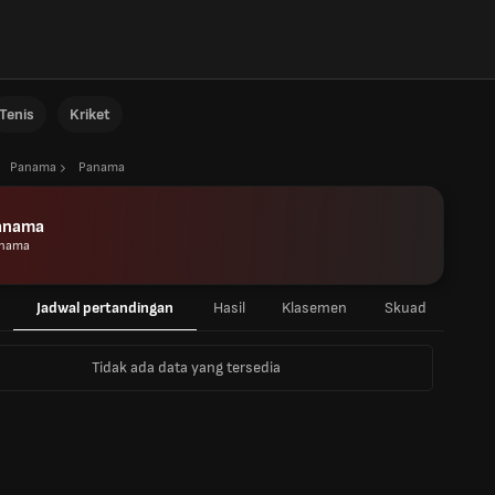
Tenis
Kriket
Panama
Panama
anama
nama
Jadwal pertandingan
Hasil
Klasemen
Skuad
Tidak ada data yang tersedia