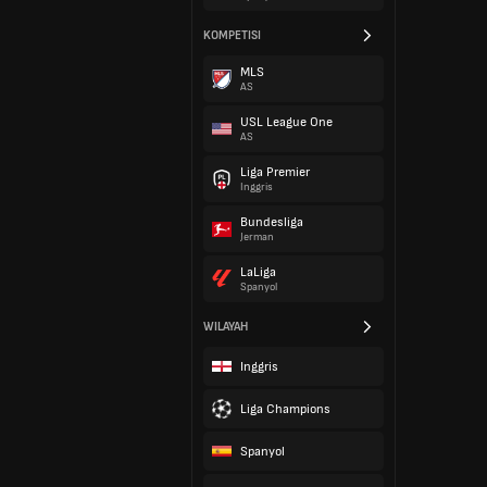
KOMPETISI
MLS
AS
USL League One
AS
Liga Premier
Inggris
Bundesliga
Jerman
LaLiga
Spanyol
WILAYAH
Inggris
Liga Champions
Spanyol