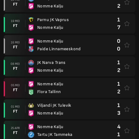
FT
2
Nomme Kalju
1
Parnu JK Vaprus
19 MEI
FT
7
Nomme Kalju
0
Nomme Kalju
16 MEI
FT
0
Paide Linnameeskond
1
JK Narva Trans
08 MEI
FT
2
Nomme Kalju
1
Nomme Kalju
05 MEI
FT
2
Flora Tallinn
1
Viljandi JK Tulevik
01 MEI
FT
3
Nomme Kalju
4
Nomme Kalju
25 APR
FT
1
Tartu JK Tammeka