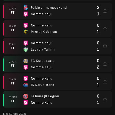
2
Paide Linnameeskond
21 APR
FT
1
Nomme Kalju
0
Nomme Kalju
18 APR
FT
1
Parnu JK Vaprus
0
Nomme Kalju
11 APR
FT
1
Levadia Tallinn
0
FC Kuressaare
07 APR
FT
2
Nomme Kalju
0
Nomme Kalju
03 APR
FT
1
JK Narva Trans
0
Tallinna JK Legion
28 MAR
FT
1
Nomme Kalju
Liga Europa 20/21