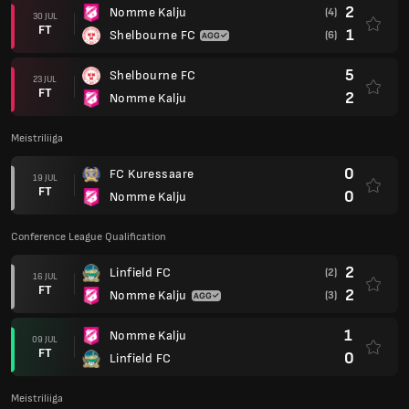
2
Nomme Kalju
(4)
30 JUL
FT
1
Shelbourne FC
(6)
5
Shelbourne FC
23 JUL
FT
2
Nomme Kalju
Meistriliiga
0
FC Kuressaare
19 JUL
FT
0
Nomme Kalju
Conference League Qualification
2
Linfield FC
(2)
16 JUL
FT
2
Nomme Kalju
(3)
1
Nomme Kalju
09 JUL
FT
0
Linfield FC
Meistriliiga