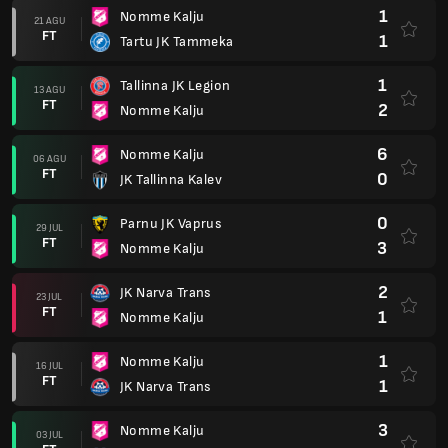
1
Nomme Kalju
21 AGU
FT
1
Tartu JK Tammeka
1
Tallinna JK Legion
13 AGU
FT
2
Nomme Kalju
6
Nomme Kalju
06 AGU
FT
0
JK Tallinna Kalev
0
Parnu JK Vaprus
29 JUL
FT
3
Nomme Kalju
2
JK Narva Trans
23 JUL
FT
1
Nomme Kalju
1
Nomme Kalju
16 JUL
FT
1
JK Narva Trans
3
Nomme Kalju
03 JUL