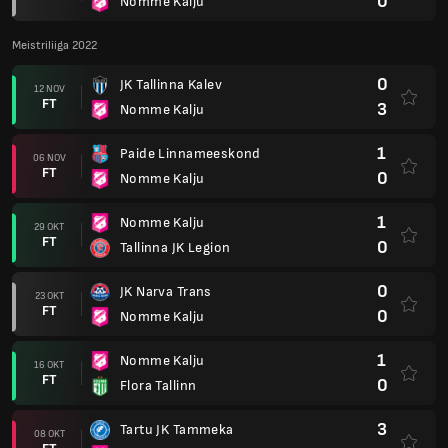
0
Nomme Kalju
Meistriliiga 2022
0
JK Tallinna Kalev
12 NOV
FT
3
Nomme Kalju
1
Paide Linnameeskond
06 NOV
FT
0
Nomme Kalju
1
Nomme Kalju
29 OKT
FT
0
Tallinna JK Legion
0
JK Narva Trans
23 OKT
FT
0
Nomme Kalju
1
Nomme Kalju
16 OKT
FT
0
Flora Tallinn
3
Tartu JK Tammeka
08 OKT