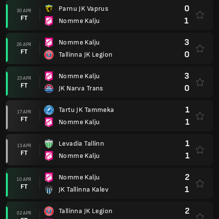
0
Parnu JK Vaprus
30 APR
FT
1
Nomme Kalju
3
Nomme Kalju
26 APR
FT
0
Tallinna JK Legion
3
Nomme Kalju
23 APR
FT
0
JK Narva Trans
1
Tartu JK Tammeka
17 APR
FT
1
Nomme Kalju
1
Levadia Tallinn
13 APR
FT
1
Nomme Kalju
2
Nomme Kalju
10 APR
FT
1
JK Tallinna Kalev
2
Tallinna JK Legion
02 APR