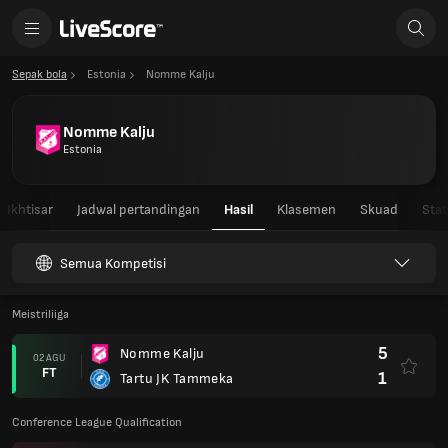
Sepak bola
Estonia
Nomme Kalju
Nomme Kalju
Estonia
Ikhtisar
Jadwal pertandingan
Hasil
Klasemen
Skuad
Stat
Semua Kompetisi
Meistriliiga
5
Nomme Kalju
02 AGU
FT
1
Tartu JK Tammeka
Conference League Qualification