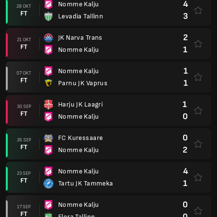
4
Nomme Kalju
28 OKT
FT
3
Levadia Tallinn
2
JK Narva Trans
21 OKT
FT
1
Nomme Kalju
1
Nomme Kalju
07 OKT
FT
1
Parnu JK Vaprus
1
Harju JK Laagri
30 SEP
FT
0
Nomme Kalju
0
FC Kuressaare
26 SEP
FT
2
Nomme Kalju
4
Nomme Kalju
23 SEP
FT
1
Tartu JK Tammeka
0
Nomme Kalju
17 SEP
FT
0
Flora Tallinn