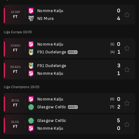
0
Nomme Kalju
10 SEP
FT
4
NS Mura
Liga Europa 19/20
0
Nomme Kalju
(1)
13 AGU
FT
1
F91 Dudelange
(4)
3
F91 Dudelange
08 AGU
FT
1
Nomme Kalju
Liga Champions 19/20
0
Nomme Kalju
(0)
30 JUL
FT
2
Glasgow Celtic
(7)
5
Glasgow Celtic
24 JUL
FT
0
Nomme Kalju