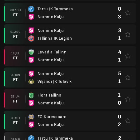
0
Tartu JK Tammeka
08 AGU
FT
3
Nomme Kalju
3
Nomme Kalju
01 AGU
FT
1
Tallinna JK Legion
4
Levadia Tallinn
18 JUL
FT
1
Nomme Kalju
5
Nomme Kalju
30 JUN
FT
1
Viljandi JK Tulevik
1
Flora Tallinn
25 JUN
FT
0
Nomme Kalju
0
FC Kuressaare
30 MEI
FT
2
Nomme Kalju
2
Tartu JK Tammeka
26 MEI