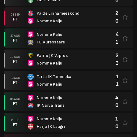
2
Paide Linnameeskond
03 SEP
FT
0
Nomme Kalju
4
Nomme Kalju
27 AGU
FT
1
FC Kuressaare
3
Parnu JK Vaprus
19 AGU
FT
3
Nomme Kalju
1
Tartu JK Tammeka
13 AGU
FT
1
Nomme Kalju
4
Nomme Kalju
05 AGU
FT
0
JK Narva Trans
1
Nomme Kalju
22 JUL
FT
0
Harju JK Laagri