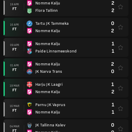
2
Nomme Kalju
19 APR
FT
2
Flora Tallinn
0
Tartu JK Tammeka
16 APR
FT
2
Nomme Kalju
1
Nomme Kalju
09 APR
FT
1
Paide Linnameeskond
2
Nomme Kalju
01 APR
FT
0
JK Narva Trans
1
Harju JK Laagri
19 MAR
FT
2
Nomme Kalju
1
Parnu JK Vaprus
16 MAR
FT
1
Nomme Kalju
0
JK Tallinna Kalev
04 MAR
FT