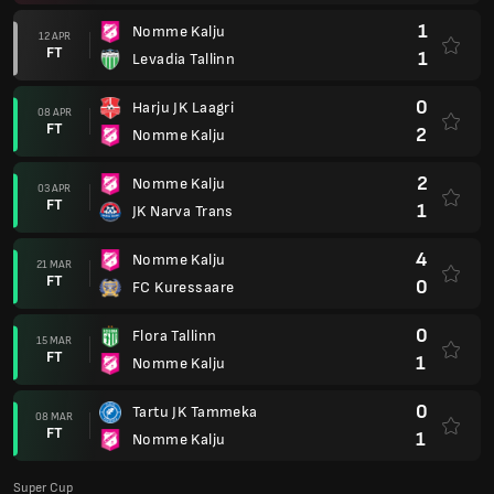
1
Nomme Kalju
12 APR
FT
1
Levadia Tallinn
0
Harju JK Laagri
08 APR
FT
2
Nomme Kalju
2
Nomme Kalju
03 APR
FT
1
JK Narva Trans
4
Nomme Kalju
21 MAR
FT
0
FC Kuressaare
0
Flora Tallinn
15 MAR
FT
1
Nomme Kalju
0
Tartu JK Tammeka
08 MAR
FT
1
Nomme Kalju
Super Cup