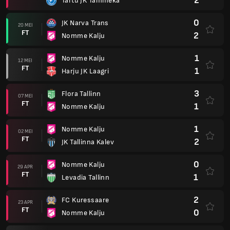
2
Tartu JK Tammeka
0
JK Narva Trans
20 MEI
FT
2
Nomme Kalju
1
Nomme Kalju
12 MEI
FT
1
Harju JK Laagri
3
Flora Tallinn
07 MEI
FT
1
Nomme Kalju
1
Nomme Kalju
02 MEI
FT
2
JK Tallinna Kalev
0
Nomme Kalju
29 APR
FT
1
Levadia Tallinn
2
FC Kuressaare
23 APR
FT
0
Nomme Kalju