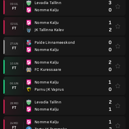
3
Levadia Tallinn
09 JUL
FT
0
Nomme Kalju
1
Nomme Kalju
02 JUL
FT
2
JK Tallinna Kalev
0
Paide Linnameeskond
27 JUN
FT
0
Nomme Kalju
2
Nomme Kalju
10 JUN
FT
0
FC Kuressaare
1
Nomme Kalju
06 JUN
FT
0
Parnu JK Vaprus
2
Levadia Tallinn
28 MEI
FT
1
Nomme Kalju
1
Nomme Kalju
24 MEI
FT