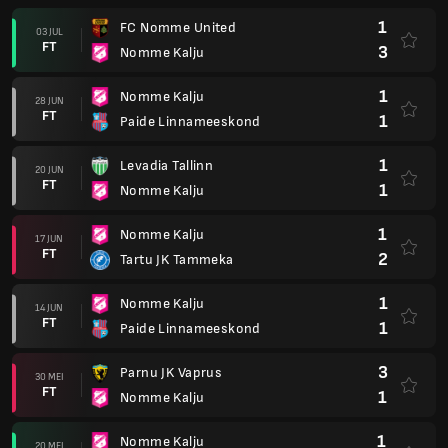
1
FC Nomme United
03 JUL
FT
3
Nomme Kalju
1
Nomme Kalju
28 JUN
FT
1
Paide Linnameeskond
1
Levadia Tallinn
20 JUN
FT
1
Nomme Kalju
1
Nomme Kalju
17 JUN
FT
2
Tartu JK Tammeka
1
Nomme Kalju
14 JUN
FT
1
Paide Linnameeskond
3
Parnu JK Vaprus
30 MEI
FT
1
Nomme Kalju
1
Nomme Kalju
20 MEI