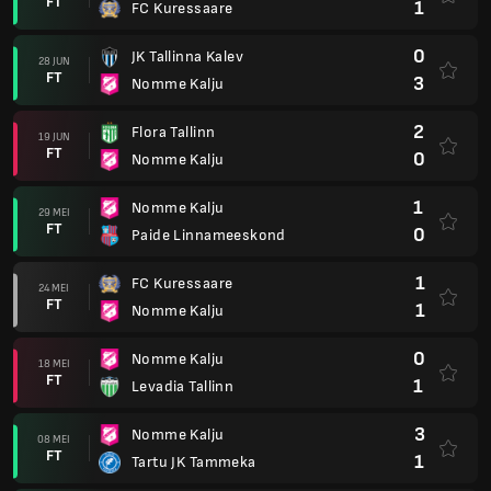
FT
1
FC Kuressaare
0
JK Tallinna Kalev
28 JUN
FT
3
Nomme Kalju
2
Flora Tallinn
19 JUN
FT
0
Nomme Kalju
1
Nomme Kalju
29 MEI
FT
0
Paide Linnameeskond
1
FC Kuressaare
24 MEI
FT
1
Nomme Kalju
0
Nomme Kalju
18 MEI
FT
1
Levadia Tallinn
3
Nomme Kalju
08 MEI
FT
1
Tartu JK Tammeka