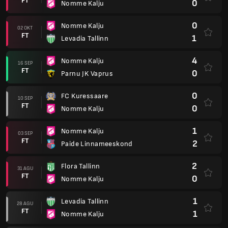
FT
0
Nomme Kalju
0
Nomme Kalju
02 OKT
FT
1
Levadia Tallinn
4
Nomme Kalju
16 SEP
FT
0
Parnu JK Vaprus
0
FC Kuressaare
10 SEP
FT
0
Nomme Kalju
1
Nomme Kalju
03 SEP
FT
2
Paide Linnameeskond
2
Flora Tallinn
31 AGU
FT
0
Nomme Kalju
1
Levadia Tallinn
28 AGU
FT
1
Nomme Kalju