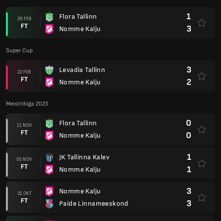
1
Flora Tallinn
28 FEB
FT
3
Nomme Kalju
Super Cup
3
Levadia Tallinn
22 FEB
FT
2
Nomme Kalju
Meistriliiga 2023
0
Flora Tallinn
11 NOV
FT
0
Nomme Kalju
1
JK Tallinna Kalev
05 NOV
FT
1
Nomme Kalju
3
Nomme Kalju
31 OKT
FT
3
Paide Linnameeskond