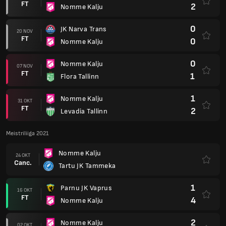
FT
2
Nomme Kalju
0
JK Narva Trans
20 NOV
FT
0
Nomme Kalju
0
Nomme Kalju
07 NOV
FT
1
Flora Tallinn
1
Nomme Kalju
31 OKT
FT
2
Levadia Tallinn
Meistriliiga 2021
Nomme Kalju
24 OKT
Canc.
Tartu JK Tammeka
1
Parnu JK Vaprus
16 OKT
FT
4
Nomme Kalju
2
Nomme Kalju
02 OKT