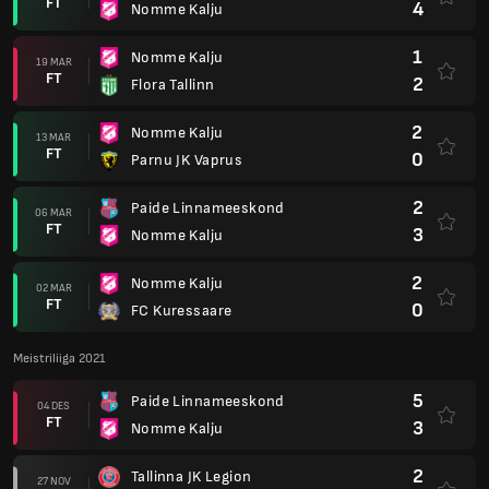
FT
4
Nomme Kalju
1
Nomme Kalju
19 MAR
FT
2
Flora Tallinn
2
Nomme Kalju
13 MAR
FT
0
Parnu JK Vaprus
2
Paide Linnameeskond
06 MAR
FT
3
Nomme Kalju
2
Nomme Kalju
02 MAR
FT
0
FC Kuressaare
Meistriliiga 2021
5
Paide Linnameeskond
04 DES
FT
3
Nomme Kalju
2
Tallinna JK Legion
27 NOV