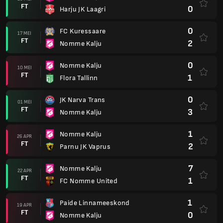
FT
0
Harju JK Laagri
0
FC Kuressaare
17 MEI
FT
2
Nomme Kalju
0
Nomme Kalju
10 MEI
FT
1
Flora Tallinn
0
JK Narva Trans
01 MEI
FT
3
Nomme Kalju
1
Nomme Kalju
26 APR
FT
2
Parnu JK Vaprus
7
Nomme Kalju
22 APR
FT
1
FC Nomme United
1
Paide Linnameeskond
19 APR
FT
0
Nomme Kalju