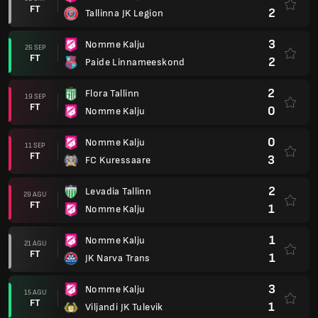
FT
2
Tallinna JK Legion
3
Nomme Kalju
26 SEP
FT
2
Paide Linnameeskond
2
Flora Tallinn
19 SEP
FT
0
Nomme Kalju
0
Nomme Kalju
11 SEP
FT
3
FC Kuressaare
2
Levadia Tallinn
29 AGU
FT
1
Nomme Kalju
1
Nomme Kalju
21 AGU
FT
1
JK Narva Trans
3
Nomme Kalju
15 AGU
FT
1
Viljandi JK Tulevik