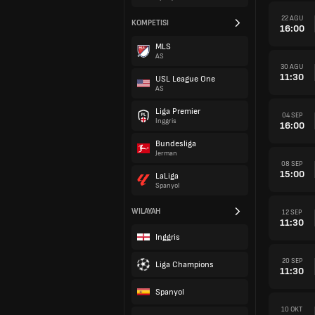
22 AGU
KOMPETISI
16:00
MLS
AS
30 AGU
11:30
USL League One
AS
Liga Premier
04 SEP
Inggris
16:00
Bundesliga
Jerman
08 SEP
15:00
LaLiga
Spanyol
WILAYAH
12 SEP
11:30
Inggris
20 SEP
Liga Champions
11:30
Spanyol
10 OKT