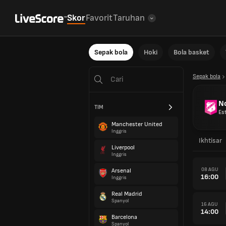
Skor
Favorit
Taruhan
Sepak bola
Hoki
Bola basket
Sepak bola
N
TIM
Es
Manchester United
Inggris
Ikhtisar
Liverpool
Inggris
08 AGU
Arsenal
16:00
Inggris
Real Madrid
Spanyol
16 AGU
14:00
Barcelona
Spanyol