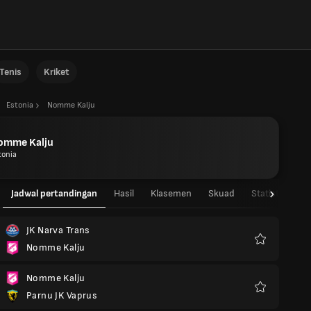
Tenis
Kriket
Estonia
Nomme Kalju
omme Kalju
tonia
Jadwal pertandingan
Hasil
Klasemen
Skuad
Statistik Pema
JK Narva Trans
Nomme Kalju
Favorit
Nomme Kalju
Parnu JK Vaprus
Favorit