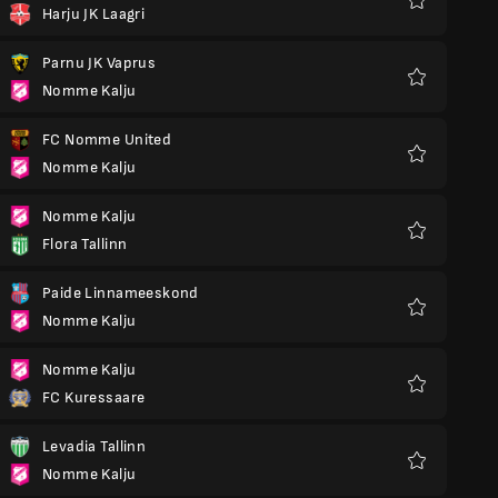
Harju JK Laagri
Favorit
Parnu JK Vaprus
Nomme Kalju
Favorit
FC Nomme United
Nomme Kalju
Favorit
Nomme Kalju
Flora Tallinn
Favorit
Paide Linnameeskond
Nomme Kalju
Favorit
Nomme Kalju
FC Kuressaare
Favorit
Levadia Tallinn
Nomme Kalju
Favorit