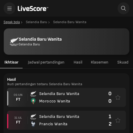
Sepak bola
Selandia Baru
Selandia Baru Wanita
Selandia Baru Wanita
Selandia Baru
Ikhtisar
Jadwal pertandingan
Hasil
Klasemen
Skuad
Hasil
Ikuti pertandingan terbaru Selandia Baru Wanita
0
Selandia Baru Wanita
09 JUN
FT
0
Morocco Wanita
1
Selandia Baru Wanita
31 JUL
FT
2
Prancis Wanita