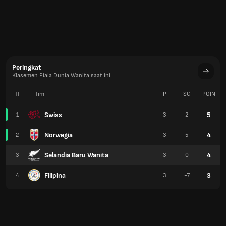
Peringkat
Klasemen Piala Dunia Wanita saat ini
#
Tim
P
SG
POIN
Swiss
5
1
3
2
Norwegia
4
2
3
5
Selandia Baru Wanita
4
3
3
0
Filipina
3
4
3
-7