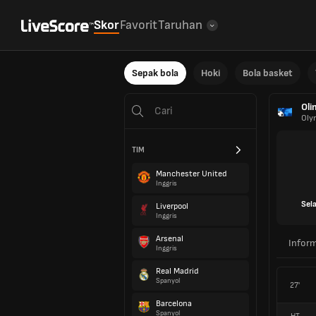
Skor
Favorit
Taruhan
Sepak bola
Hoki
Bola basket
Oli
Oly
TIM
Manchester United
Inggris
Sel
Liverpool
Inggris
Arsenal
Inform
Inggris
Real Madrid
Spanyol
27'
Barcelona
Spanyol