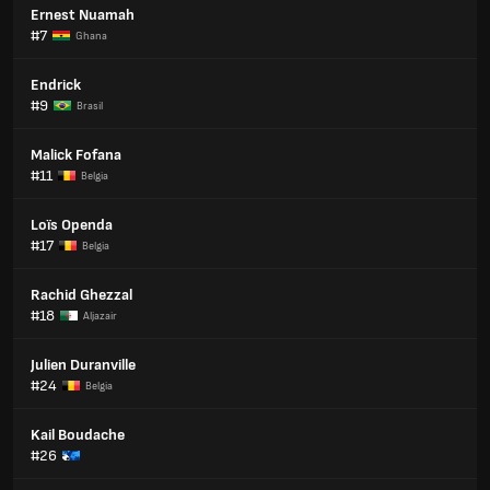
Ernest Nuamah
#7
Ghana
Endrick
#9
Brasil
Malick Fofana
#11
Belgia
Loïs Openda
#17
Belgia
Rachid Ghezzal
#18
Aljazair
Julien Duranville
#24
Belgia
Kail Boudache
#26