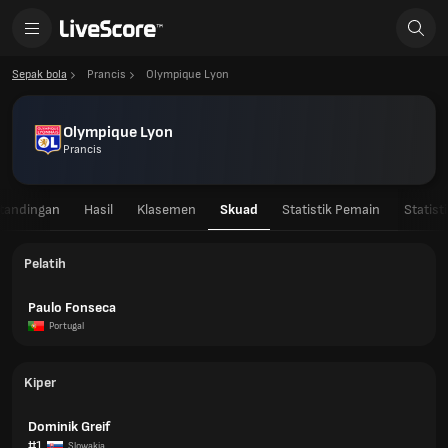
Sepak bola
Prancis
Olympique Lyon
Olympique Lyon
Prancis
rtandingan
Hasil
Klasemen
Skuad
Statistik Pemain
Statist
Pelatih
Paulo Fonseca
Portugal
Kiper
Dominik Greif
#1
Slowakia