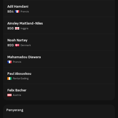
Adil Hamdani
#84
Prancis
Ainsley Maitland-Niles
#98
Inggris
Noah Nartey
#99
Denmark
Mahamadou Diawara
Prancis
Paul Akouokou
Pantai Gading
Felix Bacher
Austria
Penyerang