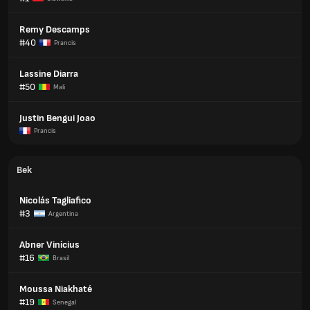
Remy Descamps
#40
Prancis
Lassine Diarra
#50
Mali
Justin Bengui Joao
Prancis
Bek
Nicolás Tagliafico
#3
Argentina
Abner Vinícius
#16
Brasil
Moussa Niakhaté
#19
Senegal