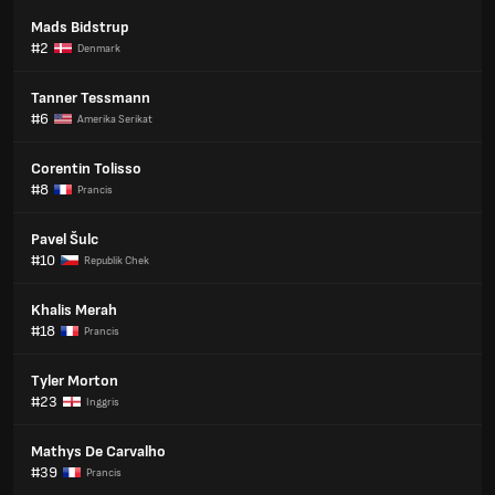
Mads Bidstrup
#2
Denmark
Tanner Tessmann
#6
Amerika Serikat
Corentin Tolisso
#8
Prancis
Pavel Šulc
#10
Republik Chek
Khalis Merah
#18
Prancis
Tyler Morton
#23
Inggris
Mathys De Carvalho
#39
Prancis