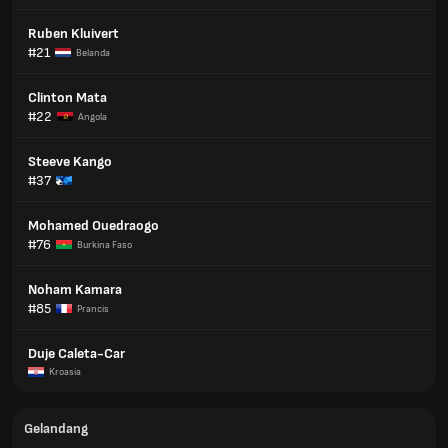
Ruben Kluivert
#21
Belanda
Clinton Mata
#22
Angola
Steeve Kango
#37
Mohamed Ouedraogo
#76
Burkina Faso
Noham Kamara
#85
Prancis
Duje Caleta-Car
Kroasia
Gelandang