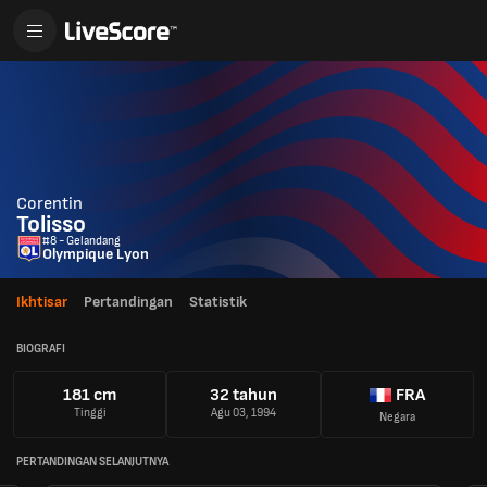
Corentin
Tolisso
#8 - Gelandang
Olympique Lyon
Ikhtisar
Pertandingan
Statistik
BIOGRAFI
181 cm
32 tahun
FRA
Tinggi
Agu 03, 1994
Negara
PERTANDINGAN SELANJUTNYA