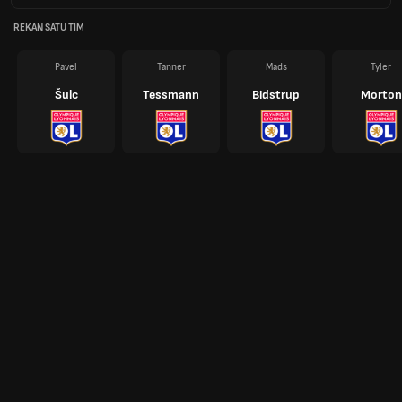
REKAN SATU TIM
Pavel
Tanner
Mads
Tyler
Šulc
Tessmann
Bidstrup
Morton