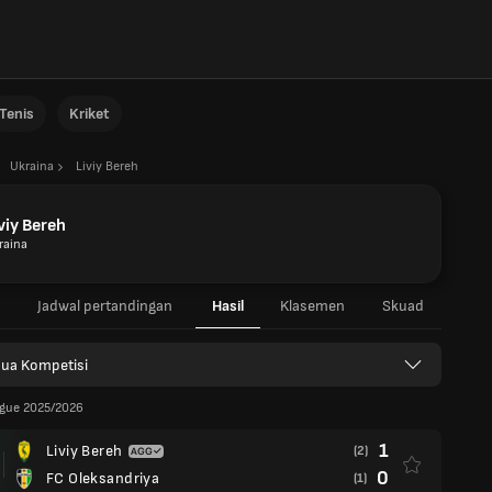
Tenis
Kriket
Ukraina
Liviy Bereh
viy Bereh
raina
Jadwal pertandingan
Hasil
Klasemen
Skuad
ua Kompetisi
ague 2025/2026
1
Liviy Bereh
(2)
0
FC Oleksandriya
(1)