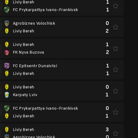
1
Liviy Bereh
1
FC Prykarpattya Ivano-Frankivsk
0
Agrobiznes Volochisk
2
Liviy Bereh
1
Liviy Bereh
2
FK Nyva Buzova
1
FC Epitsentr Dunaivtsi
1
Liviy Bereh
0
Liviy Bereh
1
Karpaty Lviv
0
FC Prykarpattya Ivano-Frankivsk
1
Liviy Bereh
3
Liviy Bereh
0
Agrobiznes Volochisk