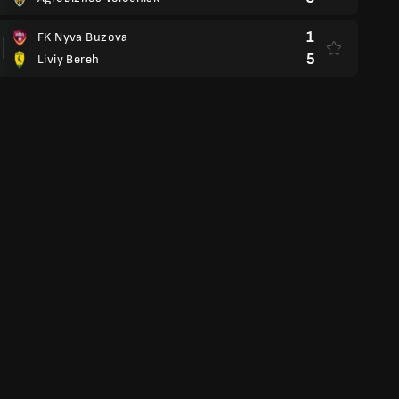
1
FK Nyva Buzova
5
Liviy Bereh