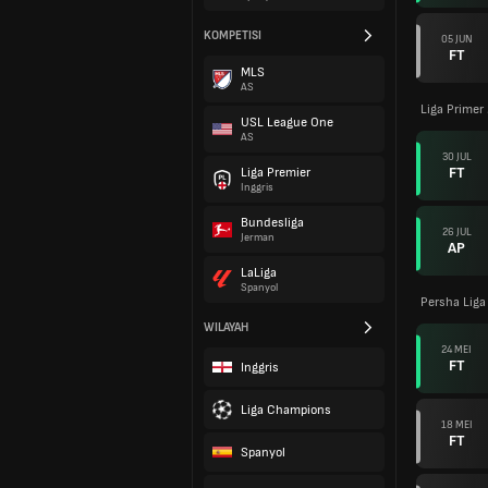
KOMPETISI
05 JUN
FT
MLS
AS
Liga Primer
USL League One
AS
30 JUL
FT
Liga Premier
Inggris
Bundesliga
26 JUL
Jerman
AP
LaLiga
Spanyol
Persha Liga
WILAYAH
24 MEI
FT
Inggris
Liga Champions
18 MEI
FT
Spanyol