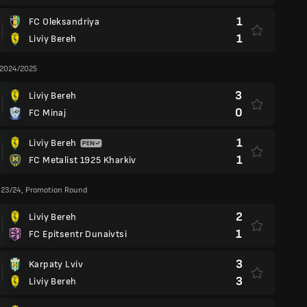
1
FC Oleksandriya
1
Liviy Bereh
 2024/2025
3
Liviy Bereh
0
FC Minaj
1
Liviy Bereh
1
FC Metalist 1925 Kharkiv
 23/24, Promotion Round
2
Liviy Bereh
1
FC Epitsentr Dunaivtsi
3
Karpaty Lviv
3
Liviy Bereh