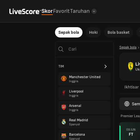
Skor
Favorit
Taruhan
Sepak bola
Hoki
Bola basket
Sepak bola
Li
TIM
Uk
Manchester United
Inggris
Ikhtisar
Liverpool
Inggris
Sem
Arsenal
Inggris
Premier Le
Real Madrid
Spanyol
09 JUN
FT
Barcelona
Spanyol