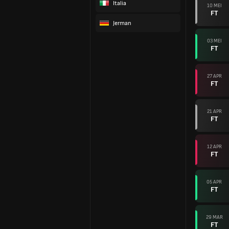
Italia
10 MEI
FT
Jerman
03 MEI
FT
27 APR
FT
21 APR
FT
12 APR
FT
05 APR
FT
29 MAR
FT