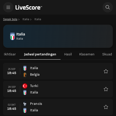
Sepak bola
Italia
Italia
Italia
Italia
Ikhtisar
Jadwal pertandingan
Hasil
Klasemen
Skuad
Italia
25 SEP
18:45
Belgia
Favorit
Turki
28 SEP
18:45
Italia
Favorit
Prancis
02 OKT
18:45
Italia
Favorit