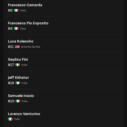
Francesco Camarda
#8
Italia
Francesco Pio Esposito
#9
Italia
Luca Koleosho
#11
Amerika Serikat
Seydou Fini
#17
Italia
Jeff Ekhator
#18
Italia
Samuele Inacio
#19
Italia
Lorenzo Venturino
Italia