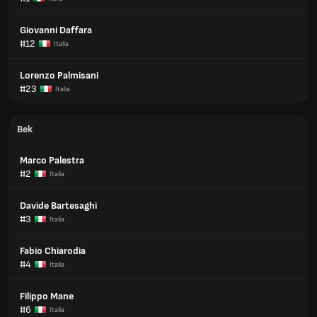
Giovanni Daffara
#12
Italia
Lorenzo Palmisani
#23
Italia
Bek
Marco Palestra
#2
Italia
Davide Bartesaghi
#3
Italia
Fabio Chiarodia
#4
Italia
Filippo Mane
#6
Italia