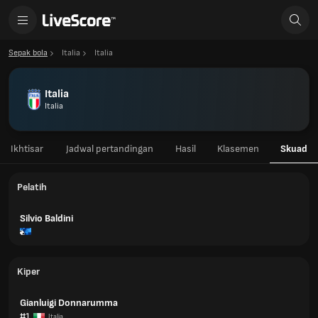
Sepak bola
Italia
Italia
Italia
Italia
Ikhtisar
Jadwal pertandingan
Hasil
Klasemen
Skuad
Pelatih
Silvio Baldini
Kiper
Gianluigi Donnarumma
#1
Italia