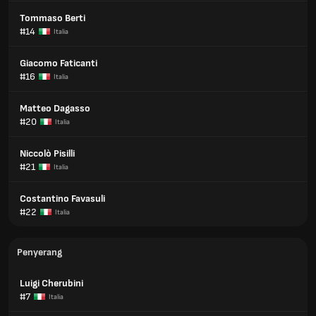
Tommaso Berti
#14
Italia
Giacomo Faticanti
#16
Italia
Matteo Dagasso
#20
Italia
Niccolò Pisilli
#21
Italia
Costantino Favasuli
#22
Italia
Penyerang
Luigi Cherubini
#7
Italia