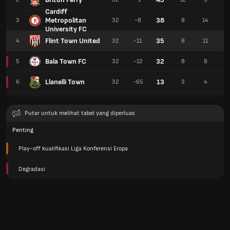
Cardiff
Metropolitan
38
3
32
-8
8
14
1
University FC
Flint Town United
35
4
32
-11
8
11
1
Bala Town FC
32
5
32
-12
8
8
1
Llanelli Town
13
6
32
-65
3
4
2
Putar untuk melihat tabel yang diperluas
Penting
Play-off kualifikasi Liga Konferensi Eropa
Degradasi