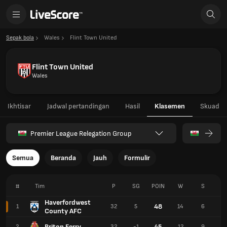
Sepak bola
Wales
Flint Town United
Flint Town United
Wales
Ikhtisar
Jadwal pertandingan
Hasil
Klasemen
Skuad
Premier League Relegation Group
Semua
Beranda
Jauh
Formulir
#
Tim
P
SG
POIN
W
S
K
Haverfordwest
48
1
32
5
14
6
1
County AFC
Briton Ferry
45
2
32
-1
12
9
1