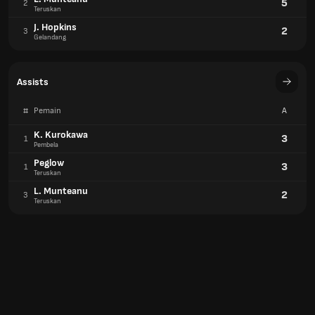
5
2
Teruskan
J. Hopkins
2
3
Gelandang
Assists
#
Pemain
A
K. Kurokawa
3
1
Pembela
Peglow
3
1
Teruskan
L. Munteanu
2
3
Teruskan