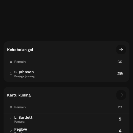
Kebobolan gol
#
Pemain
GC
S. Johnson
29
1
Penjaga gawang
Kartu kuning
#
Pemain
YC
L. Bartlett
5
1
Pembela
Peglow
4
2