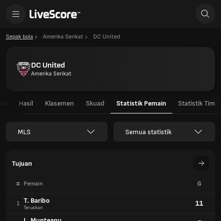
Sepak bola
Amerika Serikat
DC United
DC United
Amerika Serikat
gan
Hasil
Klasemen
Skuad
Statistik Pemain
Statistik Tim
MLS
Semua statistik
Tujuan
#
Pemain
G
T. Baribo
11
1
Teruskan
L. Munteanu